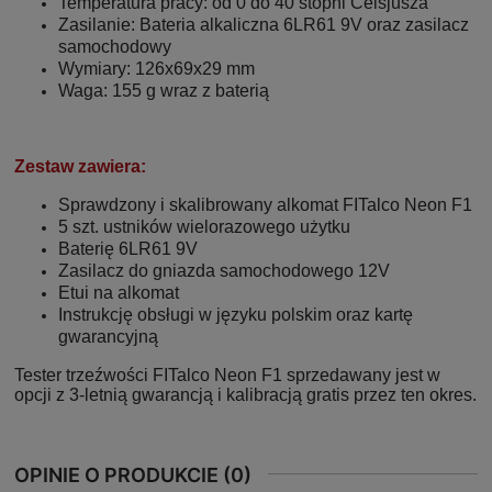
Temperatura pracy: od 0 do 40 stopni Celsjusza
Zasilanie: Bateria alkaliczna 6LR61 9V oraz zasilacz
samochodowy
Wymiary: 126x69x29 mm
Waga: 155 g wraz z baterią
Zestaw zawiera:
Sprawdzony i skalibrowany alkomat FITalco Neon F1
5 szt. ustników wielorazowego użytku
Baterię 6LR61 9V
Zasilacz do gniazda samochodowego 12V
Etui na alkomat
Instrukcję obsługi w języku polskim oraz kartę
gwarancyjną
Tester trzeźwości FITalco Neon F1 sprzedawany jest w
opcji z 3-letnią gwarancją i kalibracją gratis przez ten okres.
OPINIE O PRODUKCIE (0)