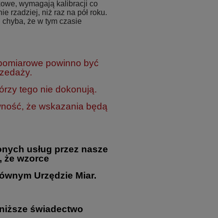
owe, wymagają kalibracji co
ie rzadziej, niż raz na pół roku.
 chyba, że w tym czasie
 pomiarowe powinno być
rzedaży.
rzy tego nie dokonują.
wność, że wskazania będą
nych usług przez nasze
, że wzorce
ównym Urzędzie Miar.
oniższe świadectwo