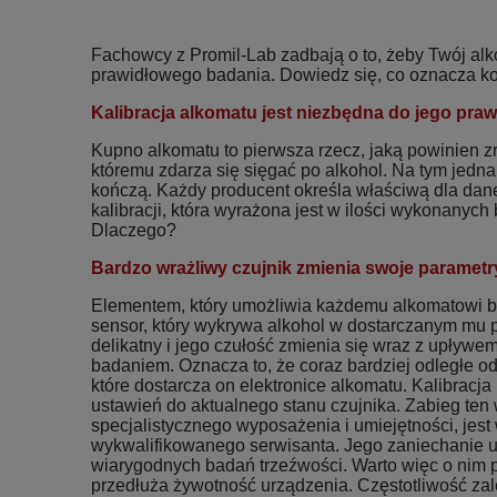
Fachowcy z Promil-Lab zadbają o to, żeby Twój al
prawidłowego badania. Dowiedz się, co oznacza kon
Kalibracja alkomatu jest niezbędna do jego praw
Kupno alkomatu to pierwsza rzecz, jaką powinien z
któremu zdarza się sięgać po alkohol. Na tym jedna
kończą. Każdy producent określa właściwą dla dan
kalibracji, która wyrażona jest w ilości wykonanyc
Dlaczego?
Bardzo wrażliwy czujnik zmienia swoje parametr
Elementem, który umożliwia każdemu alkomatowi ba
sensor, który wykrywa alkohol w dostarczanym mu p
delikatny i jego czułość zmienia się wraz z upływe
badaniem. Oznacza to, że coraz bardziej odległe od 
które dostarcza on elektronice alkomatu. Kalibracj
ustawień do aktualnego stanu czujnika. Zabieg te
specjalistycznego wyposażenia i umiejętności, jest
wykwalifikowanego serwisanta. Jego zaniechanie
wiarygodnych badań trzeźwości. Warto więc o nim p
przedłuża żywotność urządzenia. Częstotliwość zale