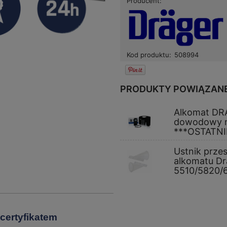
Producent:
Kod produktu:
508994
PRODUKTY POWIĄZAN
Alkomat DR
dowodowy ni
***OSTATNI
Ustnik prze
alkomatu Dr
5510/5820/
 certyfikatem