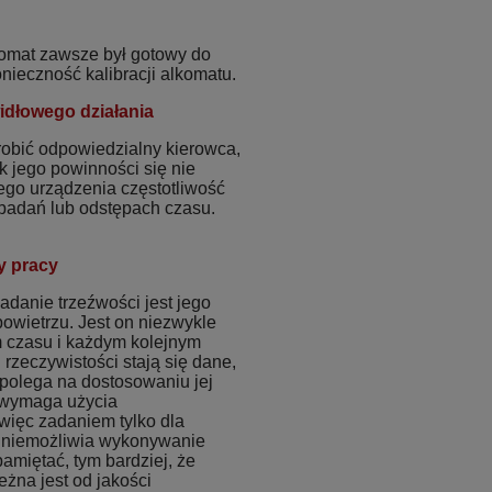
komat zawsze był gotowy do
ieczność kalibracji alkomatu.
idłowego działania
robić odpowiedzialny kierowca,
k jego powinności się nie
ego urządzenia częstotliwość
h badań lub odstępach czasu.
y pracy
danie trzeźwości jest jego
owietrzu. Jest on niezwykle
m czasu i każdym kolejnym
rzeczywistości stają się dane,
a polega na dostosowaniu jej
n wymaga użycia
 więc zadaniem tylko dla
 uniemożliwia wykonywanie
amiętać, tym bardziej, że
żna jest od jakości