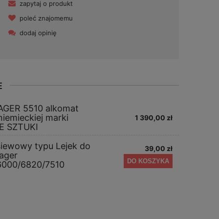
zapytaj o produkt
poleć znajomemu
dodaj opinię
E
AGER 5510 alkomat
emieckiej marki
1 390,00 zł
E SZTUKI
siewowy typu Lejek do
39,00 zł
ager
DO KOSZYKA
6000/6820/7510