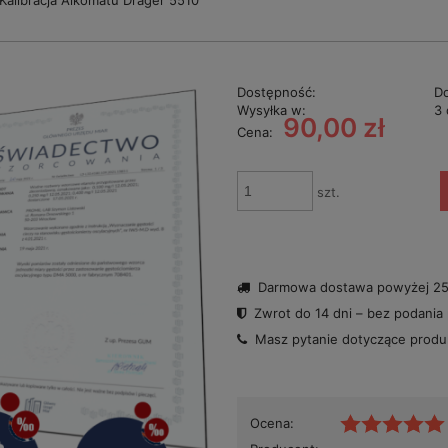
Kalibracja Alkomatu Drager 5510
Dostępność:
D
Wysyłka w:
3 
90,00 zł
Cena:
szt.
Darmowa dostawa powyżej 250
Zwrot do 14 dni – bez podania
Masz pytanie dotyczące prod
Ocena: