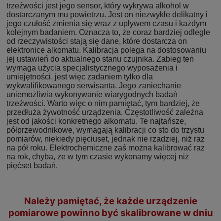
trzeźwości jest jego sensor, który wykrywa alkohol w
dostarczanym mu powietrzu. Jest on niezwykle delikatny i
jego czułość zmienia się wraz z upływem czasu i każdym
kolejnym badaniem. Oznacza to, że coraz bardziej odległe
od rzeczywistości stają się dane, które dostarcza on
elektronice alkomatu. Kalibracja polega na dostosowaniu
jej ustawień do aktualnego stanu czujnika. Zabieg ten
wymaga użycia specjalistycznego wyposażenia i
umiejętności, jest więc zadaniem tylko dla
wykwalifikowanego serwisanta. Jego zaniechanie
uniemożliwia wykonywanie wiarygodnych badań
trzeźwości. Warto więc o nim pamiętać, tym bardziej, że
przedłuża żywotność urządzenia. Częstotliwość zależna
jest od jakości konkretnego alkomatu. Te najtańsze,
półprzewodnikowe, wymagają kalibracji co sto do trzystu
pomiarów, niekiedy pięciuset, jednak nie rzadziej, niż raz
na pół roku. Elektrochemiczne zaś można kalibrować raz
na rok, chyba, że w tym czasie wykonamy więcej niż
pięćset badań.
Należy pamiętać, że każde urządzenie
pomiarowe powinno być skalibrowane w dniu