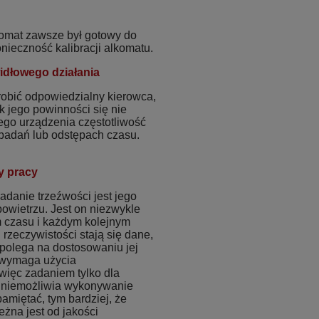
komat zawsze był gotowy do
ieczność kalibracji alkomatu.
idłowego działania
robić odpowiedzialny kierowca,
k jego powinności się nie
ego urządzenia częstotliwość
h badań lub odstępach czasu.
y pracy
danie trzeźwości jest jego
owietrzu. Jest on niezwykle
m czasu i każdym kolejnym
rzeczywistości stają się dane,
a polega na dostosowaniu jej
n wymaga użycia
 więc zadaniem tylko dla
 uniemożliwia wykonywanie
amiętać, tym bardziej, że
żna jest od jakości