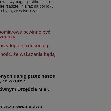
owe, wymagają kalibracji co
ie rzadziej, niż raz na pół roku.
 chyba, że w tym czasie
 pomiarowe powinno być
rzedaży.
rzy tego nie dokonują.
wność, że wskazania będą
nych usług przez nasze
, że wzorce
ównym Urzędzie Miar.
oniższe świadectwo