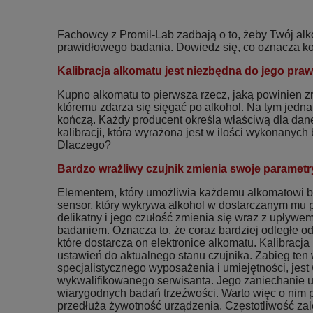
Fachowcy z Promil-Lab zadbają o to, żeby Twój al
prawidłowego badania. Dowiedz się, co oznacza kon
Kalibracja alkomatu jest niezbędna do jego praw
Kupno alkomatu to pierwsza rzecz, jaką powinien z
któremu zdarza się sięgać po alkohol. Na tym jedna
kończą. Każdy producent określa właściwą dla dan
kalibracji, która wyrażona jest w ilości wykonanyc
Dlaczego?
Bardzo wrażliwy czujnik zmienia swoje parametr
Elementem, który umożliwia każdemu alkomatowi ba
sensor, który wykrywa alkohol w dostarczanym mu p
delikatny i jego czułość zmienia się wraz z upływe
badaniem. Oznacza to, że coraz bardziej odległe od 
które dostarcza on elektronice alkomatu. Kalibracj
ustawień do aktualnego stanu czujnika. Zabieg te
specjalistycznego wyposażenia i umiejętności, jest
wykwalifikowanego serwisanta. Jego zaniechanie
wiarygodnych badań trzeźwości. Warto więc o nim p
przedłuża żywotność urządzenia. Częstotliwość zale