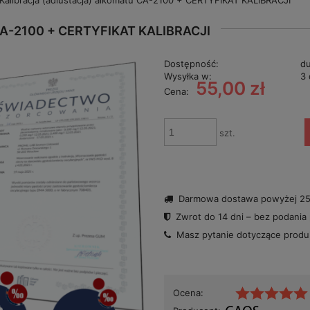
Kalibracja (adiustacja) alkomatu CA-2100 + CERTYFIKAT KALIBRACJI
A-2100 + CERTYFIKAT KALIBRACJI
Dostępność:
du
Wysyłka w:
3 
55,00 zł
Cena:
szt.
Darmowa dostawa powyżej 250
Zwrot do 14 dni – bez podania
Masz pytanie dotyczące prod
Ocena: