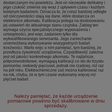
dostarczanym mu powietrzu. Jest on niezwykle delikatny i
jego czułość zmienia się wraz z upływem czasu i każdym
kolejnym badaniem. Oznacza to, że coraz bardziej odległe
od rzeczywistości stają się dane, które dostarcza on
elektronice alkomatu. Kalibracja polega na dostosowaniu
jej ustawień do aktualnego stanu czujnika. Zabieg ten
wymaga użycia specjalistycznego wyposażenia i
umiejętności, jest więc zadaniem tylko dla
wykwalifikowanego serwisanta. Jego zaniechanie
uniemożliwia wykonywanie wiarygodnych badań
trzeźwości. Warto więc o nim pamiętać, tym bardziej, że
przedłuża żywotność urządzenia. Częstotliwość zależna
jest od jakości konkretnego alkomatu. Te najtańsze,
półprzewodnikowe, wymagają kalibracji co sto do trzystu
pomiarów, niekiedy pięciuset, jednak nie rzadziej, niż raz
na pół roku. Elektrochemiczne zaś można kalibrować raz
na rok, chyba, że w tym czasie wykonamy więcej niż
pięćset badań.
Należy pamiętać, że każde urządzenie
pomiarowe powinno być skalibrowane w dniu
sprzedaży.