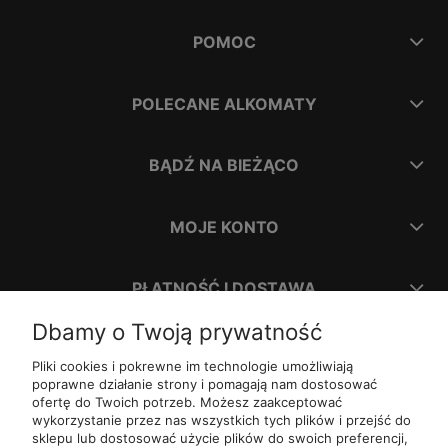
POMOC
POLECANE ALKOMATY
BĄDŹ NA BIEŻĄCO
MOJE KONTO
PŁATNOŚĆ I DOSTAWA
Dbamy o Twoją prywatność
INFORMACJE
Pliki cookies i pokrewne im technologie umożliwiają
poprawne działanie strony i pomagają nam dostosować
ofertę do Twoich potrzeb. Możesz zaakceptować
O NAS
wykorzystanie przez nas wszystkich tych plików i przejść do
sklepu lub dostosować użycie plików do swoich preferencji,