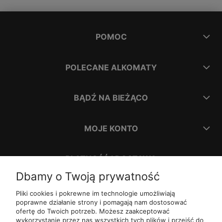
POMOC
POLECANE ALKOMATY
BĄDŹ NA BIEŻĄCO
MOJE KONTO
PŁATNOŚĆ I DOSTAWA
Dbamy o Twoją prywatność
INFORMACJE
Pliki cookies i pokrewne im technologie umożliwiają
poprawne działanie strony i pomagają nam dostosować
ofertę do Twoich potrzeb. Możesz zaakceptować
O NAS
wykorzystanie przez nas wszystkich tych plików i przejść do