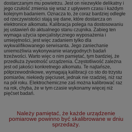
dostarczanym mu powietrzu. Jest on niezwykle delikatny i
jego czułość zmienia się wraz z upływem czasu i każdym
kolejnym badaniem. Oznacza to, że coraz bardziej odległe
od rzeczywistości stają się dane, które dostarcza on
elektronice alkomatu. Kalibracja polega na dostosowaniu
jej ustawień do aktualnego stanu czujnika. Zabieg ten
wymaga użycia specjalistycznego wyposażenia i
umiejętności, jest więc zadaniem tylko dla
wykwalifikowanego serwisanta. Jego zaniechanie
uniemożliwia wykonywanie wiarygodnych badań
trzeźwości. Warto więc o nim pamiętać, tym bardziej, że
przedłuża żywotność urządzenia. Częstotliwość zależna
jest od jakości konkretnego alkomatu. Te najtańsze,
półprzewodnikowe, wymagają kalibracji co sto do trzystu
pomiarów, niekiedy pięciuset, jednak nie rzadziej, niż raz
na pół roku. Elektrochemiczne zaś można kalibrować raz
na rok, chyba, że w tym czasie wykonamy więcej niż
pięćset badań.
Należy pamiętać, że każde urządzenie
pomiarowe powinno być skalibrowane w dniu
sprzedaży.