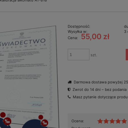
Kalibracja alkomatu AT-818
Dostępność:
du
Wysyłka w:
3 
55,00 zł
Cena:
szt.
Darmowa dostawa powyżej 250
Zwrot do 14 dni – bez podania
Masz pytanie dotyczące prod
Ocena: