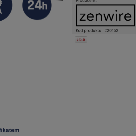
Producent:
Kod produktu:
220152
fikatem