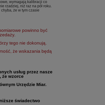
owe, wymagają kalibracji co
ie rzadziej, niż raz na pół roku.
 chyba, że w tym czasie
 pomiarowe powinno być
rzedaży.
rzy tego nie dokonują.
wność, że wskazania będą
onych usług przez nasze
, że wzorce
ównym Urzędzie Miar.
oniższe świadectwo