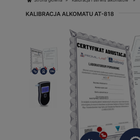
Strona główna
Kalibracja i serwis alkomatów
KALIBRACJA ALKOMATU AT-818