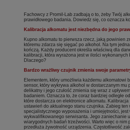
Fachowcy z Promil-Lab zadbają o to, żeby Twój al
prawidłowego badania. Dowiedz się, co oznacza kon
Kalibracja alkomatu jest niezbędna do jego praw
Kupno alkomatu to pierwsza rzecz, jaką powinien z
któremu zdarza się sięgać po alkohol. Na tym jedna
kończą. Każdy producent określa właściwą dla dan
kalibracji, która wyrażona jest w ilości wykonanyc
Dlaczego?
Bardzo wrażliwy czujnik zmienia swoje parametr
Elementem, który umożliwia każdemu alkomatowi ba
sensor, który wykrywa alkohol w dostarczanym mu p
delikatny i jego czułość zmienia się wraz z upływe
badaniem. Oznacza to, że coraz bardziej odległe od 
które dostarcza on elektronice alkomatu. Kalibracj
ustawień do aktualnego stanu czujnika. Zabieg te
specjalistycznego wyposażenia i umiejętności, jest
wykwalifikowanego serwisanta. Jego zaniechanie
wiarygodnych badań trzeźwości. Warto więc o nim p
przedłuża żywotność urządzenia. Częstotliwość zale