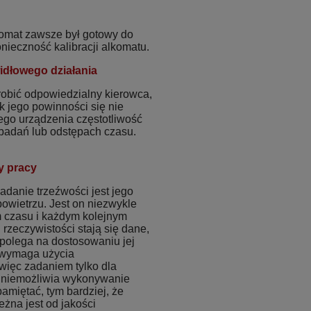
komat zawsze był gotowy do
ieczność kalibracji alkomatu.
idłowego działania
robić odpowiedzialny kierowca,
k jego powinności się nie
ego urządzenia częstotliwość
h badań lub odstępach czasu.
y pracy
danie trzeźwości jest jego
owietrzu. Jest on niezwykle
m czasu i każdym kolejnym
rzeczywistości stają się dane,
a polega na dostosowaniu jej
n wymaga użycia
 więc zadaniem tylko dla
 uniemożliwia wykonywanie
amiętać, tym bardziej, że
żna jest od jakości