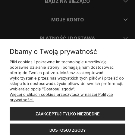
BĄDŹ NA BIEŻĄCO
MOJE KONTO
PŁATNOŚĆ I DOSTAWA
Dbamy o Twoją prywatność
INFORMACJE
Pliki cookies i pokrewne im technologie umożliwiają
poprawne działanie strony i pomagają nam dostosować
ofertę do Twoich potrzeb. Możesz zaakceptować
O NAS
wykorzystanie przez nas wszystkich tych plików i przejść do
sklepu lub dostosować użycie plików do swoich preferencji,
wybierając opcję "Dostosuj zgody".
ul.
Romana Dmowskiego 1,
50-203
Wrocław
Więcej o plikach cookies przeczytasz w naszej Polityce
Św. Filipa 23/3,
31-150
Kraków
prywatności.
ul.
Mielęckiego 10 lok 503,
40-013
Katowice
Al.
Jerozolimskie 81 lok 7.10,
02-001
Warszawa
Wały Piastowskie 1
lok. 1508,
80-855
Gdańsk
ZAAKCEPTUJ TYLKO NIEZBĘDNE
ul.
Grochowa 4,
15-423
Białystok
ul.
ul. 1-go Maja 13
lok. 2,
20-410
Lublin
ul.
Rejtana 49/6,
35-310
Rzeszów
DOSTOSUJ ZGODY
ul.
Franciszka z Asyżu 62,
93-479
Łódź