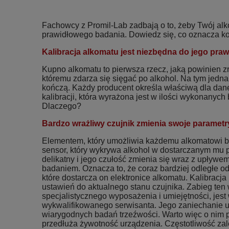
Fachowcy z Promil-Lab zadbają o to, żeby Twój al
prawidłowego badania. Dowiedz się, co oznacza kon
Kalibracja alkomatu jest niezbędna do jego praw
Kupno alkomatu to pierwsza rzecz, jaką powinien z
któremu zdarza się sięgać po alkohol. Na tym jedna
kończą. Każdy producent określa właściwą dla dan
kalibracji, która wyrażona jest w ilości wykonanyc
Dlaczego?
Bardzo wrażliwy czujnik zmienia swoje parametr
Elementem, który umożliwia każdemu alkomatowi ba
sensor, który wykrywa alkohol w dostarczanym mu p
delikatny i jego czułość zmienia się wraz z upływe
badaniem. Oznacza to, że coraz bardziej odległe od 
które dostarcza on elektronice alkomatu. Kalibracj
ustawień do aktualnego stanu czujnika. Zabieg te
specjalistycznego wyposażenia i umiejętności, jest
wykwalifikowanego serwisanta. Jego zaniechanie
wiarygodnych badań trzeźwości. Warto więc o nim p
przedłuża żywotność urządzenia. Częstotliwość zale