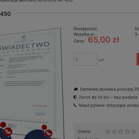
Kalibracja alkomatu AlcoForce AF-450
-450
Dostępność:
D
Wysyłka w:
3 
65,00 zł
Cena:
szt.
Darmowa dostawa powyżej 250
Zwrot do 14 dni – bez podania
Masz pytanie dotyczące prod
Ocena: