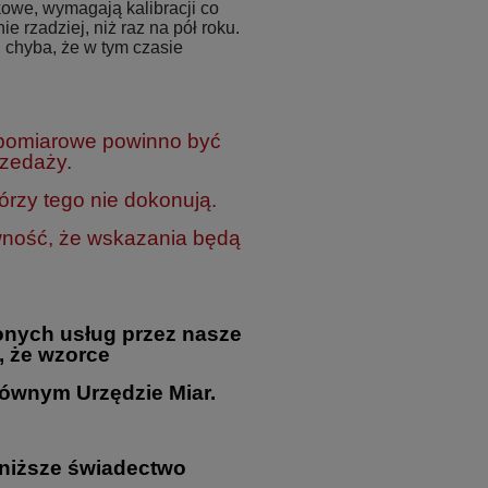
owe, wymagają kalibracji co
ie rzadziej, niż raz na pół roku.
 chyba, że w tym czasie
 pomiarowe powinno być
rzedaży.
rzy tego nie dokonują.
wność, że wskazania będą
nych usług przez nasze
, że wzorce
ównym Urzędzie Miar.
oniższe świadectwo