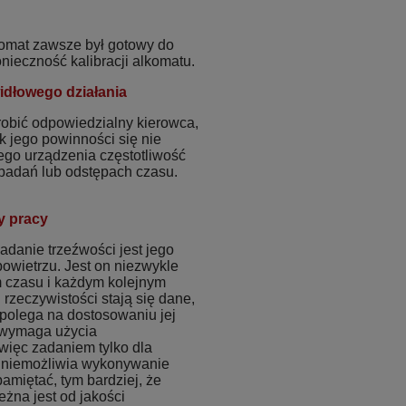
komat zawsze był gotowy do
ieczność kalibracji alkomatu.
idłowego działania
robić odpowiedzialny kierowca,
k jego powinności się nie
ego urządzenia częstotliwość
h badań lub odstępach czasu.
y pracy
danie trzeźwości jest jego
owietrzu. Jest on niezwykle
m czasu i każdym kolejnym
rzeczywistości stają się dane,
a polega na dostosowaniu jej
n wymaga użycia
 więc zadaniem tylko dla
 uniemożliwia wykonywanie
amiętać, tym bardziej, że
żna jest od jakości