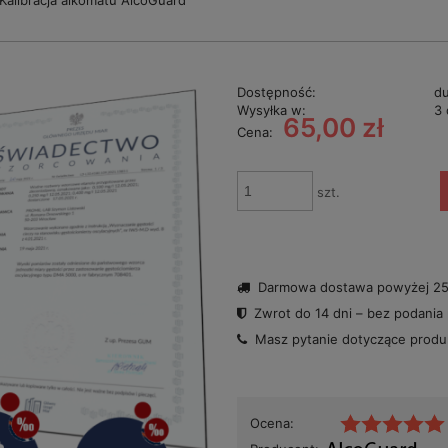
Kalibracja alkomatu AlcoGuard
Dostępność:
du
Wysyłka w:
3 
65,00 zł
Cena:
szt.
Darmowa dostawa powyżej 250
Zwrot do 14 dni – bez podania
Masz pytanie dotyczące prod
Ocena: