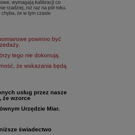
owe, wymagają kalibracji co
ie rzadziej, niż raz na pół roku.
 chyba, że w tym czasie
 pomiarowe powinno być
rzedaży.
rzy tego nie dokonują.
wność, że wskazania będą
nych usług przez nasze
, że wzorce
ównym Urzędzie Miar.
oniższe świadectwo