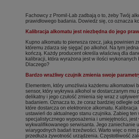
Fachowcy z Promil-Lab zadbają o to, żeby Twój al
prawidłowego badania. Dowiedz się, co oznacza kon
Kalibracja alkomatu jest niezbędna do jego praw
Kupno alkomatu to pierwsza rzecz, jaką powinien z
któremu zdarza się sięgać po alkohol. Na tym jedna
kończą. Każdy producent określa właściwą dla dan
kalibracji, która wyrażona jest w ilości wykonanyc
Dlaczego?
Bardzo wrażliwy czujnik zmienia swoje parametr
Elementem, który umożliwia każdemu alkomatowi ba
sensor, który wykrywa alkohol w dostarczanym mu p
delikatny i jego czułość zmienia się wraz z upływe
badaniem. Oznacza to, że coraz bardziej odległe od 
które dostarcza on elektronice alkomatu. Kalibracj
ustawień do aktualnego stanu czujnika. Zabieg te
specjalistycznego wyposażenia i umiejętności, jest
wykwalifikowanego serwisanta. Jego zaniechanie
wiarygodnych badań trzeźwości. Warto więc o nim p
przedłuża żywotność urządzenia. Częstotliwość zale