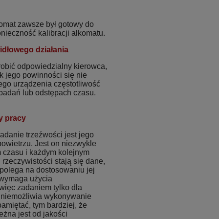
komat zawsze był gotowy do
ieczność kalibracji alkomatu.
idłowego działania
robić odpowiedzialny kierowca,
k jego powinności się nie
ego urządzenia częstotliwość
h badań lub odstępach czasu.
y pracy
danie trzeźwości jest jego
owietrzu. Jest on niezwykle
m czasu i każdym kolejnym
rzeczywistości stają się dane,
a polega na dostosowaniu jej
n wymaga użycia
 więc zadaniem tylko dla
 uniemożliwia wykonywanie
amiętać, tym bardziej, że
żna jest od jakości