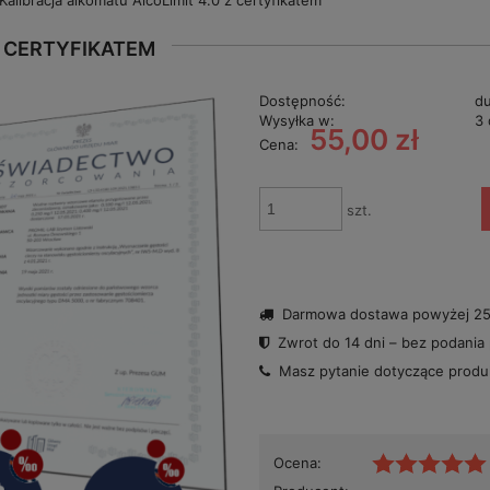
Kalibracja alkomatu AlcoLimit 4.0 z certyfikatem
Z CERTYFIKATEM
Dostępność:
du
Wysyłka w:
3 
55,00 zł
Cena:
szt.
Darmowa dostawa powyżej 250
Zwrot do 14 dni – bez podania
Masz pytanie dotyczące prod
Ocena: