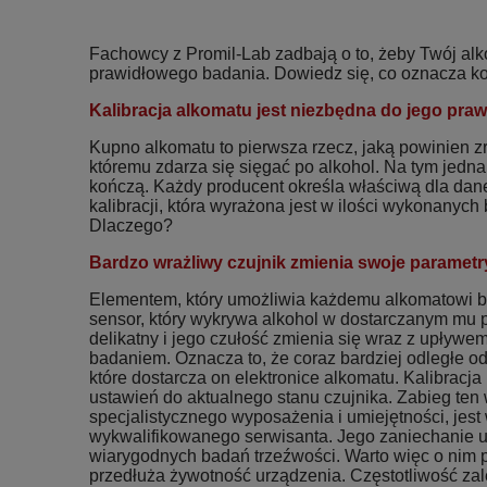
Fachowcy z Promil-Lab zadbają o to, żeby Twój al
prawidłowego badania. Dowiedz się, co oznacza kon
Kalibracja alkomatu jest niezbędna do jego praw
Kupno alkomatu to pierwsza rzecz, jaką powinien z
któremu zdarza się sięgać po alkohol. Na tym jedna
kończą. Każdy producent określa właściwą dla dan
kalibracji, która wyrażona jest w ilości wykonanyc
Dlaczego?
Bardzo wrażliwy czujnik zmienia swoje parametr
Elementem, który umożliwia każdemu alkomatowi ba
sensor, który wykrywa alkohol w dostarczanym mu p
delikatny i jego czułość zmienia się wraz z upływe
badaniem. Oznacza to, że coraz bardziej odległe od 
które dostarcza on elektronice alkomatu. Kalibracj
ustawień do aktualnego stanu czujnika. Zabieg te
specjalistycznego wyposażenia i umiejętności, jest
wykwalifikowanego serwisanta. Jego zaniechanie
wiarygodnych badań trzeźwości. Warto więc o nim p
przedłuża żywotność urządzenia. Częstotliwość zale