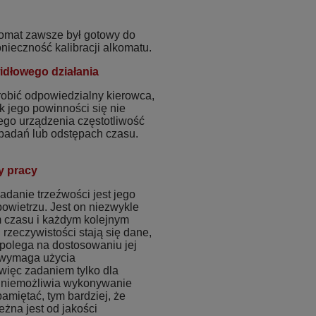
komat zawsze był gotowy do
ieczność kalibracji alkomatu.
idłowego działania
robić odpowiedzialny kierowca,
k jego powinności się nie
ego urządzenia częstotliwość
h badań lub odstępach czasu.
y pracy
danie trzeźwości jest jego
owietrzu. Jest on niezwykle
m czasu i każdym kolejnym
rzeczywistości stają się dane,
a polega na dostosowaniu jej
n wymaga użycia
 więc zadaniem tylko dla
 uniemożliwia wykonywanie
amiętać, tym bardziej, że
żna jest od jakości