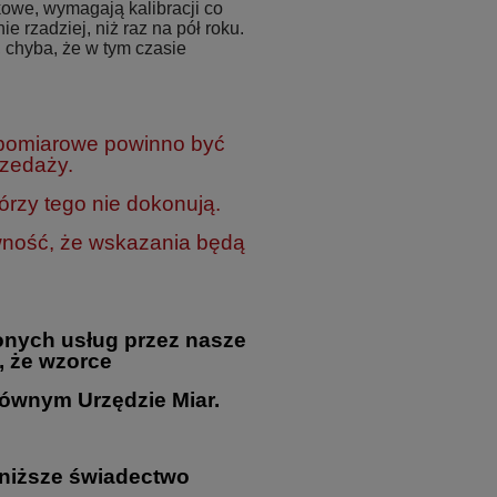
owe, wymagają kalibracji co
ie rzadziej, niż raz na pół roku.
 chyba, że w tym czasie
 pomiarowe powinno być
rzedaży.
rzy tego nie dokonują.
wność, że wskazania będą
nych usług przez nasze
, że wzorce
ównym Urzędzie Miar.
oniższe świadectwo