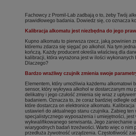
Fachowcy z Promil-Lab zadbają o to, żeby Twój al
prawidłowego badania. Dowiedz się, co oznacza kon
Kalibracja alkomatu jest niezbędna do jego praw
Kupno alkomatu to pierwsza rzecz, jaką powinien z
któremu zdarza się sięgać po alkohol. Na tym jedna
kończą. Każdy producent określa właściwą dla dan
kalibracji, która wyrażona jest w ilości wykonanyc
Dlaczego?
Bardzo wrażliwy czujnik zmienia swoje parametr
Elementem, który umożliwia każdemu alkomatowi ba
sensor, który wykrywa alkohol w dostarczanym mu p
delikatny i jego czułość zmienia się wraz z upływe
badaniem. Oznacza to, że coraz bardziej odległe od 
które dostarcza on elektronice alkomatu. Kalibracj
ustawień do aktualnego stanu czujnika. Zabieg te
specjalistycznego wyposażenia i umiejętności, jest
wykwalifikowanego serwisanta. Jego zaniechanie
wiarygodnych badań trzeźwości. Warto więc o nim p
przedłuża żywotność urządzenia. Częstotliwość zale