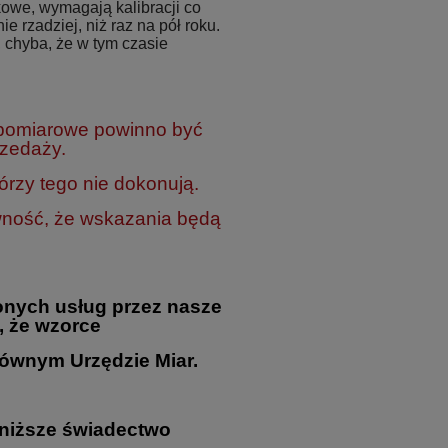
owe, wymagają kalibracji co
ie rzadziej, niż raz na pół roku.
 chyba, że w tym czasie
 pomiarowe powinno być
rzedaży.
rzy tego nie dokonują.
wność, że wskazania będą
nych usług przez nasze
, że wzorce
ównym Urzędzie Miar.
oniższe świadectwo