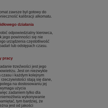
komat zawsze był gotowy do
ieczność kalibracji alkomatu.
idłowego działania
robić odpowiedzialny kierowca,
k jego powinności się nie
ego urządzenia częstotliwość
h badań lub odstępach czasu.
y pracy
danie trzeźwości jest jego
owietrzu. Jest on niezwykle
m czasu i każdym kolejnym
rzeczywistości stają się dane,
a polega na dostosowaniu jej
n wymaga użycia
 więc zadaniem tylko dla
 uniemożliwia wykonywanie
amiętać, tym bardziej, że
żna jest od jakości