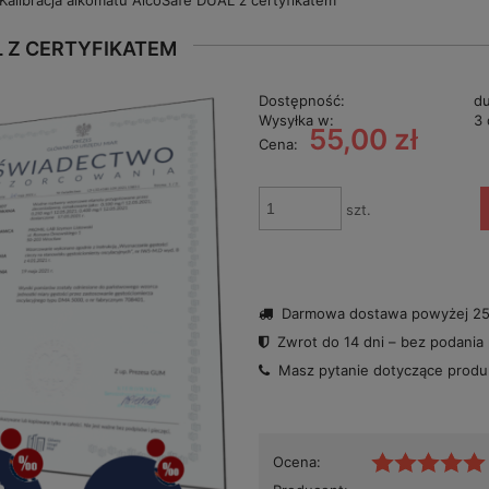
Kalibracja alkomatu AlcoSafe DUAL z certyfikatem
 Z CERTYFIKATEM
Dostępność:
du
Wysyłka w:
3 
55,00 zł
Cena:
szt.
Darmowa dostawa powyżej 250
Zwrot do 14 dni – bez podania
Masz pytanie dotyczące prod
Ocena: