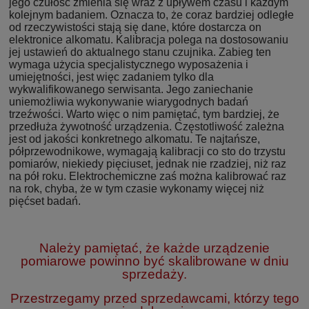
jego czułość zmienia się wraz z upływem czasu i każdym
kolejnym badaniem. Oznacza to, że coraz bardziej odległe
od rzeczywistości stają się dane, które dostarcza on
elektronice alkomatu. Kalibracja polega na dostosowaniu
jej ustawień do aktualnego stanu czujnika. Zabieg ten
wymaga użycia specjalistycznego wyposażenia i
umiejętności, jest więc zadaniem tylko dla
wykwalifikowanego serwisanta. Jego zaniechanie
uniemożliwia wykonywanie wiarygodnych badań
trzeźwości. Warto więc o nim pamiętać, tym bardziej, że
przedłuża żywotność urządzenia. Częstotliwość zależna
jest od jakości konkretnego alkomatu. Te najtańsze,
półprzewodnikowe, wymagają kalibracji co sto do trzystu
pomiarów, niekiedy pięciuset, jednak nie rzadziej, niż raz
na pół roku. Elektrochemiczne zaś można kalibrować raz
na rok, chyba, że w tym czasie wykonamy więcej niż
pięćset badań.
Należy pamiętać, że każde urządzenie
pomiarowe powinno być skalibrowane w dniu
sprzedaży.
Przestrzegamy przed sprzedawcami, którzy tego