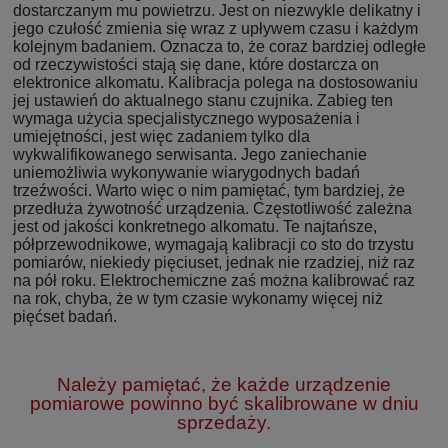
dostarczanym mu powietrzu. Jest on niezwykle delikatny i
jego czułość zmienia się wraz z upływem czasu i każdym
kolejnym badaniem. Oznacza to, że coraz bardziej odległe
od rzeczywistości stają się dane, które dostarcza on
elektronice alkomatu. Kalibracja polega na dostosowaniu
jej ustawień do aktualnego stanu czujnika. Zabieg ten
wymaga użycia specjalistycznego wyposażenia i
umiejętności, jest więc zadaniem tylko dla
wykwalifikowanego serwisanta. Jego zaniechanie
uniemożliwia wykonywanie wiarygodnych badań
trzeźwości. Warto więc o nim pamiętać, tym bardziej, że
przedłuża żywotność urządzenia. Częstotliwość zależna
jest od jakości konkretnego alkomatu. Te najtańsze,
półprzewodnikowe, wymagają kalibracji co sto do trzystu
pomiarów, niekiedy pięciuset, jednak nie rzadziej, niż raz
na pół roku. Elektrochemiczne zaś można kalibrować raz
na rok, chyba, że w tym czasie wykonamy więcej niż
pięćset badań.
Należy pamiętać, że każde urządzenie
pomiarowe powinno być skalibrowane w dniu
sprzedaży.