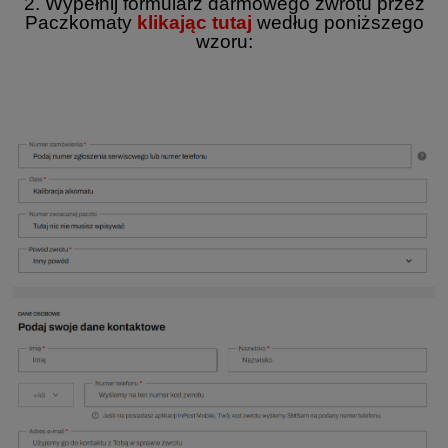
2. Wypełnij formularz darmowego zwrotu przez
Paczkomaty
klikając tutaj
według poniższego
wzoru: