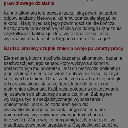
prawidłowego działania
Kupno alkomatu to pierwsza rzecz, jaką powinien zrobić
odpowiedzialny kierowca, któremu zdarza się sięgać po
alkohol. Na tym jednak jego powinności się nie kończą.
Każdy producent określa właściwą dla danego urządzenia
częstotliwość kalibracji, która wyrażona jest w ilości
wykonanych badań lub odstępach czasu. Dlaczego?
Bardzo wrażliwy czujnik zmienia swoje parametry pracy
Elementem, który umożliwia każdemu alkomatowi badanie
trzeźwości jest jego sensor, który wykrywa alkohol w
dostarczanym mu powietrzu. Jest on niezwykle delikatny i
jego czułość zmienia się wraz z upływem czasu i każdym
kolejnym badaniem. Oznacza to, że coraz bardziej odległe
od rzeczywistości stają się dane, które dostarcza on
elektronice alkomatu. Kalibracja polega na dostosowaniu
jej ustawień do aktualnego stanu czujnika. Zabieg ten
wymaga użycia specjalistycznego wyposażenia i
umiejętności, jest więc zadaniem tylko dla
wykwalifikowanego serwisanta. Jego zaniechanie
uniemożliwia wykonywanie wiarygodnych badań
trzeźwości. Warto więc o nim pamiętać, tym bardziej, że
przedłuża żywotność urządzenia. Częstotliwość zależna