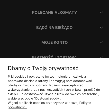
POLECANE ALKOMATY
BĄDŹ NA BIEŻĄCO
MOJE KONTO
PŁATNOŚĆ I DOSTAWA
Dbamy o Twoją prywatność
INFORMACJE
Pliki cookies i pokrewne im technologie umożliwiają
poprawne działanie strony i pomagają nam dostosować
ofertę do Twoich potrzeb. Możesz zaakceptować
O NAS
wykorzystanie przez nas wszystkich tych plików i przejść do
sklepu lub dostosować użycie plików do swoich preferencji,
wybierając opcję "Dostosuj zgody".
ul.
Romana Dmowskiego 1,
50-203
Wrocław
Więcej o plikach cookies przeczytasz w naszej Polityce
Św. Filipa 23/3,
31-150
Kraków
prywatności.
ul.
Mielęckiego 10 lok 503,
40-013
Katowice