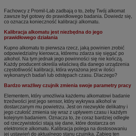
Fachowcy z Promil-Lab zadbają o to, żeby Twój alkomat
zawsze był gotowy do prawidłowego badania. Dowiedz się,
co oznacza konieczność kalibracji alkomatu.
Kalibracja alkomatu jest niezbędna do jego
prawidłowego działania
Kupno alkomatu to pierwsza rzecz, jaką powinien zrobić
odpowiedzialny kierowca, któremu zdarza się sięgać po
alkohol. Na tym jednak jego powinności się nie kończą.
Każdy producent określa właściwą dla danego urządzenia
częstotliwość kalibracji, która wyrażona jest w ilości
wykonanych badań lub odstępach czasu. Dlaczego?
Bardzo wrażliwy czujnik zmienia swoje parametry pracy
Elementem, który umożliwia każdemu alkomatowi badanie
trzeźwości jest jego sensor, który wykrywa alkohol w
dostarczanym mu powietrzu. Jest on niezwykle delikatny i
jego czułość zmienia się wraz z upływem czasu i każdym
kolejnym badaniem. Oznacza to, że coraz bardziej odległe
od rzeczywistości stają się dane, które dostarcza on
elektronice alkomatu. Kalibracja polega na dostosowaniu
jej ustawień do aktualnego stanu czujnika. Zabieg ten