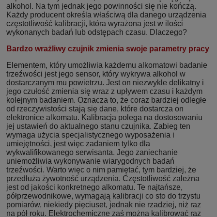
alkohol. Na tym jednak jego powinności się nie kończą.
Każdy producent określa właściwą dla danego urządzenia
częstotliwość kalibracji, która wyrażona jest w ilości
wykonanych badań lub odstępach czasu. Dlaczego?
Bardzo wrażliwy czujnik zmienia swoje parametry pracy
Elementem, który umożliwia każdemu alkomatowi badanie
trzeźwości jest jego sensor, który wykrywa alkohol w
dostarczanym mu powietrzu. Jest on niezwykle delikatny i
jego czułość zmienia się wraz z upływem czasu i każdym
kolejnym badaniem. Oznacza to, że coraz bardziej odległe
od rzeczywistości stają się dane, które dostarcza on
elektronice alkomatu. Kalibracja polega na dostosowaniu
jej ustawień do aktualnego stanu czujnika. Zabieg ten
wymaga użycia specjalistycznego wyposażenia i
umiejętności, jest więc zadaniem tylko dla
wykwalifikowanego serwisanta. Jego zaniechanie
uniemożliwia wykonywanie wiarygodnych badań
trzeźwości. Warto więc o nim pamiętać, tym bardziej, że
przedłuża żywotność urządzenia. Częstotliwość zależna
jest od jakości konkretnego alkomatu. Te najtańsze,
półprzewodnikowe, wymagają kalibracji co sto do trzystu
pomiarów, niekiedy pięciuset, jednak nie rzadziej, niż raz
na pół roku. Elektrochemiczne zaś można kalibrować raz