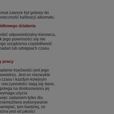
komat zawsze był gotowy do
ieczność kalibracji alkomatu.
idłowego działania
robić odpowiedzialny kierowca,
k jego powinności się nie
ego urządzenia częstotliwość
h badań lub odstępach czasu.
y pracy
danie trzeźwości jest jego
owietrzu. Jest on niezwykle
m czasu i każdym kolejnym
rzeczywistości stają się dane,
a polega na dostosowaniu jej
n wymaga użycia
 więc zadaniem tylko dla
 uniemożliwia wykonywanie
amiętać, tym bardziej, że
żna jest od jakości