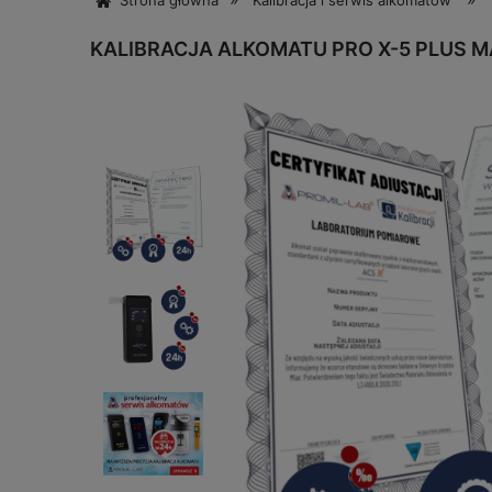
Strona główna
Kalibracja i serwis alkomatów
KALIBRACJA ALKOMATU PRO X-5 PLUS M