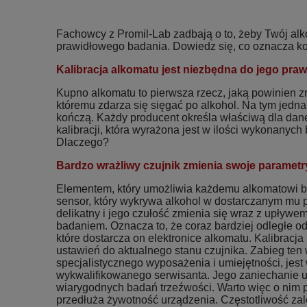
Fachowcy z Promil-Lab zadbają o to, żeby Twój al
prawidłowego badania. Dowiedz się, co oznacza kon
Kalibracja alkomatu jest niezbędna do jego praw
Kupno alkomatu to pierwsza rzecz, jaką powinien z
któremu zdarza się sięgać po alkohol. Na tym jedna
kończą. Każdy producent określa właściwą dla dan
kalibracji, która wyrażona jest w ilości wykonanyc
Dlaczego?
Bardzo wrażliwy czujnik zmienia swoje parametr
Elementem, który umożliwia każdemu alkomatowi ba
sensor, który wykrywa alkohol w dostarczanym mu p
delikatny i jego czułość zmienia się wraz z upływe
badaniem. Oznacza to, że coraz bardziej odległe od 
które dostarcza on elektronice alkomatu. Kalibracj
ustawień do aktualnego stanu czujnika. Zabieg te
specjalistycznego wyposażenia i umiejętności, jest
wykwalifikowanego serwisanta. Jego zaniechanie
wiarygodnych badań trzeźwości. Warto więc o nim p
przedłuża żywotność urządzenia. Częstotliwość zale