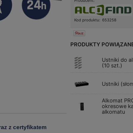
Producent:
Kod produktu:
653258
PRODUKTY POWIĄZAN
Ustniki do 
(10 szt.)
Ustniki (sło
Alkomat PRO
okresowe ka
alkomatu
az z certyfikatem