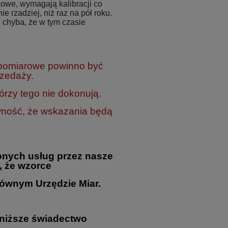
owe, wymagają kalibracji co
ie rzadziej, niż raz na pół roku.
 chyba, że w tym czasie
 pomiarowe powinno być
rzedaży.
rzy tego nie dokonują.
wność, że wskazania będą
nych usług przez nasze
, że wzorce
ównym Urzędzie Miar.
oniższe świadectwo