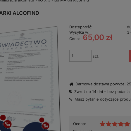
Kalibracja alkomatu PRO X-5 Plus MARKI AlcoFind
ARKI ALCOFIND
Dostępność:
du
Wysyłka w:
3 
65,00 zł
Cena:
szt.
Darmowa dostawa powyżej 250
Zwrot do 14 dni – bez podania
Masz pytanie dotyczące prod
Ocena: