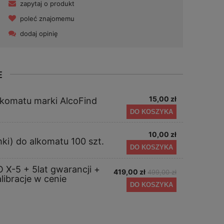
zapytaj o produkt
poleć znajomemu
dodaj opinię
E
15,00 zł
alkomatu marki AlcoFind
DO KOSZYKA
10,00 zł
mki) do alkomatu 100 szt.
DO KOSZYKA
 X-5 + 5lat gwarancji +
419,00 zł
499,00 zł
libracje w cenie
DO KOSZYKA