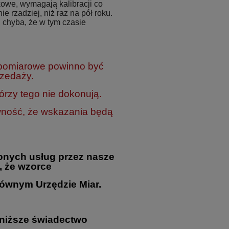
owe, wymagają kalibracji co
ie rzadziej, niż raz na pół roku.
 chyba, że w tym czasie
 pomiarowe powinno być
rzedaży.
rzy tego nie dokonują.
wność, że wskazania będą
onych usług przez nasze
, że wzorce
ównym Urzędzie Miar.
oniższe świadectwo