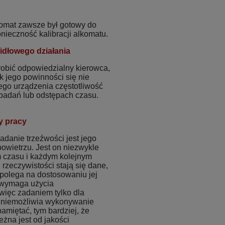
komat zawsze był gotowy do
ieczność kalibracji alkomatu.
idłowego działania
robić odpowiedzialny kierowca,
k jego powinności się nie
ego urządzenia częstotliwość
h badań lub odstępach czasu.
y pracy
danie trzeźwości jest jego
owietrzu. Jest on niezwykle
m czasu i każdym kolejnym
rzeczywistości stają się dane,
a polega na dostosowaniu jej
n wymaga użycia
 więc zadaniem tylko dla
 uniemożliwia wykonywanie
amiętać, tym bardziej, że
żna jest od jakości