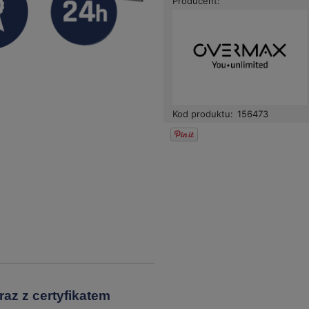
Producent:
Kod produktu:
156473
az z certyfikatem