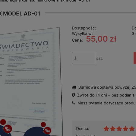
Kalibracja alkomatu marki Overmax model AD-01
 MODEL AD-01
Dostępność:
D
Wysyłka w:
3 
55,00 zł
Cena:
szt.
Darmowa dostawa powyżej 250
Zwrot do 14 dni – bez podania
Masz pytanie dotyczące prod
Ocena: