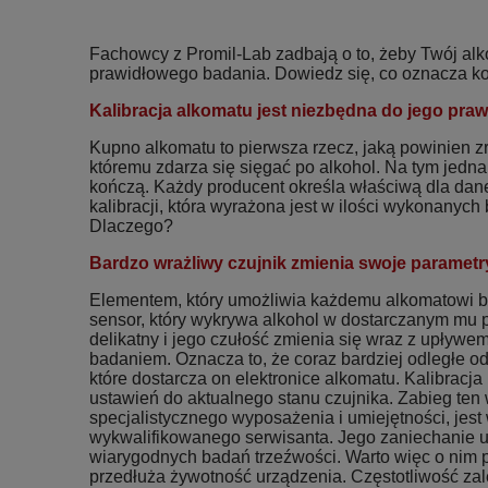
Fachowcy z Promil-Lab zadbają o to, żeby Twój al
prawidłowego badania. Dowiedz się, co oznacza kon
Kalibracja alkomatu jest niezbędna do jego praw
Kupno alkomatu to pierwsza rzecz, jaką powinien z
któremu zdarza się sięgać po alkohol. Na tym jedna
kończą. Każdy producent określa właściwą dla dan
kalibracji, która wyrażona jest w ilości wykonanyc
Dlaczego?
Bardzo wrażliwy czujnik zmienia swoje parametr
Elementem, który umożliwia każdemu alkomatowi ba
sensor, który wykrywa alkohol w dostarczanym mu p
delikatny i jego czułość zmienia się wraz z upływe
badaniem. Oznacza to, że coraz bardziej odległe od 
które dostarcza on elektronice alkomatu. Kalibracj
ustawień do aktualnego stanu czujnika. Zabieg te
specjalistycznego wyposażenia i umiejętności, jest
wykwalifikowanego serwisanta. Jego zaniechanie
wiarygodnych badań trzeźwości. Warto więc o nim p
przedłuża żywotność urządzenia. Częstotliwość zale