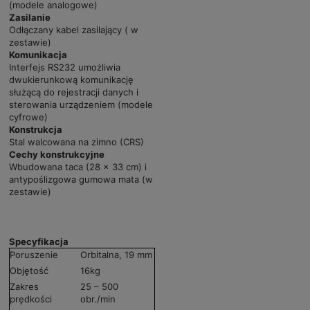
(modele analogowe)
Zasilanie
Odłączany kabel zasilający ( w
zestawie)
Komunikacja
Interfejs RS232 umożliwia
dwukierunkową komunikację
służącą do rejestracji danych i
sterowania urządzeniem (modele
cyfrowe)
Konstrukcja
Stal walcowana na zimno (CRS)
Cechy konstrukcyjne
Wbudowana taca (28 x 33 cm) i
antypoślizgowa gumowa mata (w
zestawie)
Specyfikacja
Poruszenie
Orbitalna, 19 mm
Objętość
16kg
Zakres
25 – 500
prędkości
obr./min