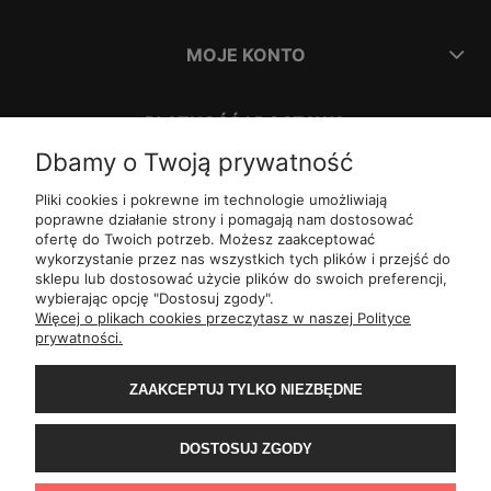
MOJE KONTO
PŁATNOŚĆ I DOSTAWA
Dbamy o Twoją prywatność
INFORMACJE
Pliki cookies i pokrewne im technologie umożliwiają
poprawne działanie strony i pomagają nam dostosować
ofertę do Twoich potrzeb. Możesz zaakceptować
O NAS
wykorzystanie przez nas wszystkich tych plików i przejść do
sklepu lub dostosować użycie plików do swoich preferencji,
wybierając opcję "Dostosuj zgody".
ul.
Romana Dmowskiego 1,
50-203
Wrocław
Więcej o plikach cookies przeczytasz w naszej Polityce
Św. Filipa 23/3,
31-150
Kraków
prywatności.
ul.
Mielęckiego 10 lok 503,
40-013
Katowice
Al.
Jerozolimskie 81 lok 7.10,
02-001
Warszawa
Wały Piastowskie 1
ZAAKCEPTUJ TYLKO NIEZBĘDNE
lok. 1508,
80-855
Gdańsk
ul.
Grochowa 4,
15-423
Białystok
ul.
ul. 1-go Maja 13
lok. 2,
20-410
Lublin
ul.
Rejtana 49/6,
DOSTOSUJ ZGODY
35-310
Rzeszów
ul.
Franciszka z Asyżu 62,
93-479
Łódź
ul.
Wiertnicza 115,
02-952
Warszawa