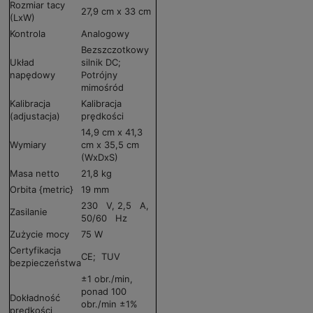
Rozmiar tacy
27,9 cm x 33 cm
(LxW)
Kontrola
Analogowy
Bezszczotkowy
Układ
silnik DC;
napędowy
Potrójny
mimośród
Kalibracja
Kalibracja
(adjustacja)
prędkości
14,9 cm x 41,3
Wymiary
cm x 35,5 cm
(WxDxS)
Masa netto
21,8 kg
Orbita {metric}
19 mm
230 V, 2,5 A,
Zasilanie
50/60 Hz
Zużycie mocy
75 W
Certyfikacja
CE; TUV
bezpieczeństwa
±1 obr./min,
ponad 100
Dokładność
obr./min ±1%
prędkości