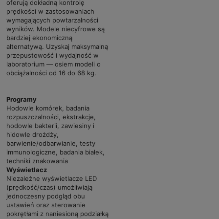
oferują dokładną kontrolę
prędkości w zastosowaniach
wymagających powtarzalności
wyników. Modele niecyfrowe są
bardziej ekonomiczną
alternatywą. Uzyskaj maksymalną
przepustowość i wydajność w
laboratorium — osiem modeli o
obciążalności od 16 do 68 kg.
Programy
Hodowle komórek, badania
rozpuszczalności, ekstrakcje,
hodowle bakterii, zawiesiny i
hidowle drożdży,
barwienie/odbarwianie, testy
immunologiczne, badania białek,
techniki znakowania
Wyświetlacz
Niezależne wyświetlacze LED
(prędkość/czas) umożliwiają
jednoczesny podgląd obu
ustawień oraz sterowanie
pokrętłami z naniesioną podziałką