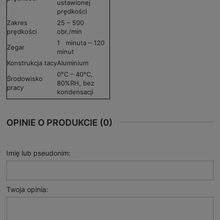
ustawionej
prędkości
Zakres
25 – 500
prędkości
obr./min
1 minuta – 120
Zegar
minut
Konstrukcja tacy
Aluminium
0°C – 40°C,
Środowisko
80%RH, bez
pracy
kondensacji
OPINIE O PRODUKCIE (0)
Imię lub pseudonim:
Twoja opinia: