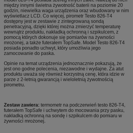
między innymi świetna żywotność baterii na poziomie 20
godzin, niewielka waga urządzenia oraz wbudowany w nim
wyświetlacz LCD. Co więcej, pirometr Testo 826-T4
dostępny jest w zestawie z zintegrowaną sondą
penetracyjną, dzięki której można zmierzyć temperaturę
wewnątrz produktu, nakładką ochronną i szpikulcem, z
pomocą których dokonuje się pomiarów na żywności
mrożonej, a także futerałem TopSafe. Model Testo 826-T4
posiada ponadto uchwyt, który umożliwia jego
zamocowanie do paska.
Opinie na temat urządzenia jednoznacznie pokazują, że
jest ono godne polecenia, niezawodne i wydajne. Za atut
produktu uważa się również korzystną cenę, która idzie w
parze z 2-letnią gwarancją i wieloletnią żywotnością
pirometru.
Zestaw zawiera:
termometr na podczerwień testo 826-T4,
futerałem TopSafe i uchwytem do mocowania przy pasku,
nakładką ochronną na sondę i szpikulcem do pomiaru w
żywności mrożonej.