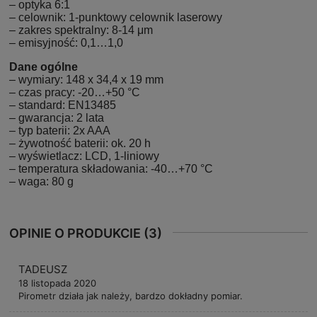
– optyka 6:1
– celownik: 1-punktowy celownik laserowy
– zakres spektralny: 8-14 μm
– emisyjność: 0,1…1,0
Dane ogólne
– wymiary: 148 x 34,4 x 19 mm
– czas pracy: -20…+50 °C
– standard: EN13485
– gwarancja: 2 lata
– typ baterii: 2x AAA
– żywotność baterii: ok. 20 h
– wyświetlacz: LCD, 1-liniowy
– temperatura składowania: -40…+70 °C
– waga: 80 g
OPINIE O PRODUKCIE (3)
TADEUSZ
18 listopada 2020
Pirometr działa jak należy, bardzo dokładny pomiar.