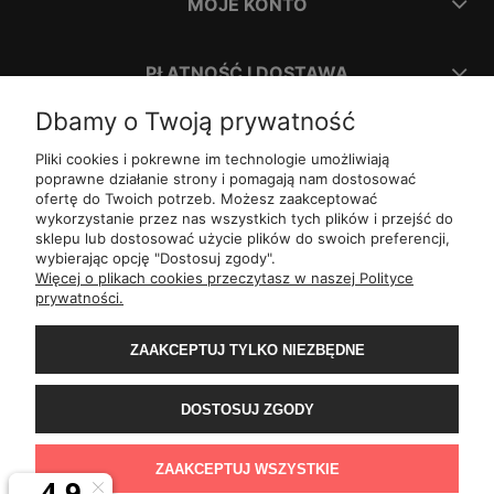
MOJE KONTO
PŁATNOŚĆ I DOSTAWA
Dbamy o Twoją prywatność
INFORMACJE
Pliki cookies i pokrewne im technologie umożliwiają
poprawne działanie strony i pomagają nam dostosować
ofertę do Twoich potrzeb. Możesz zaakceptować
O NAS
wykorzystanie przez nas wszystkich tych plików i przejść do
sklepu lub dostosować użycie plików do swoich preferencji,
wybierając opcję "Dostosuj zgody".
ul.
Romana Dmowskiego 1,
50-203
Wrocław
Więcej o plikach cookies przeczytasz w naszej Polityce
Św. Filipa 23/3,
31-150
Kraków
prywatności.
ul.
Mielęckiego 10 lok 503,
40-013
Katowice
Al.
Jerozolimskie 81 lok 7.10,
02-001
Warszawa
Wały Piastowskie 1
lok. 1508,
80-855
Gdańsk
ZAAKCEPTUJ TYLKO NIEZBĘDNE
ul.
Grochowa 4,
15-423
Białystok
ul.
ul. 1-go Maja 13
lok. 2,
20-410
Lublin
ul.
Rejtana 49/6,
35-310
Rzeszów
DOSTOSUJ ZGODY
ul.
Franciszka z Asyżu 62,
93-479
Łódź
ul.
Wiertnicza 115,
02-952
Warszawa
al.
Bohaterów Warszawy 11b,
70-370
Szczecin
ZAAKCEPTUJ WSZYSTKIE