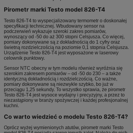
Pirometr marki Testo model 826-T4
Testo 826-T4 to wyspecjalizowany termometr o doskonałej
specyfikacji technicznej. Wbudowany sensor na
podczerwień wykazuje szeroki zakres pomiarów,
wynoszący od -50 do aż 300 stopni Celsjusza. Co więcej,
pomiary dokonywane są z dokładnością do 1 cyfry oraz
świetną rozdzielczością na poziomie 0,1 stopnia Celsjusza.
Urządzenie Testo 826-T4 jest wyposażone w laserowy
celownik punktowy.
Sensor NTC obecny w tym modelu również wyróżnia się
szerokim zakresem pomiarów – od -50 do 230 – a także
identyczną dokładnością i rozdzielczością. Co ważne,
pomiary dokonywane są niezwykle szybko, bo już w
przeciągu 1,25 sekundy. To wszystko sprawia, że pirometr
Testo 826-T4 jest wysoce wydajny i precyzyjny, a przez to
niezastąpiony w branży spożywczej i każdej profesjonalnej
kuchni.
Co warto wiedzieć o modelu Testo 826-T4?
Oprócz wyżej wymienionych atutów, pirometr marki Testo
model 826-T4 posiada szereg innych zalet. Należą do nich