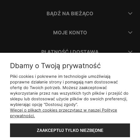
BĄDŹ NA BIEŻĄCO
MOJE KONTO
PŁATNOŚĆ I DOSTAWA
Dbamy o Twoją prywatność
INFORMACJE
Pliki cookies i pokrewne im technologie umożliwiają
poprawne działanie strony i pomagają nam dostosować
ofertę do Twoich potrzeb. Możesz zaakceptować
O NAS
wykorzystanie przez nas wszystkich tych plików i przejść do
sklepu lub dostosować użycie plików do swoich preferencji,
wybierając opcję "Dostosuj zgody".
ul.
Romana Dmowskiego 1,
50-203
Wrocław
Więcej o plikach cookies przeczytasz w naszej Polityce
Św. Filipa 23/3,
31-150
Kraków
prywatności.
ul.
Mielęckiego 10 lok 503,
40-013
Katowice
Al.
Jerozolimskie 81 lok 7.10,
02-001
Warszawa
Wały Piastowskie 1
lok. 1508,
80-855
Gdańsk
ZAAKCEPTUJ TYLKO NIEZBĘDNE
ul.
Grochowa 4,
15-423
Białystok
ul.
ul. 1-go Maja 13
lok. 2,
20-410
Lublin