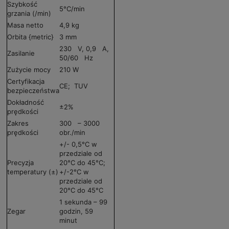
Szybkość
5°C/min
grzania (/min)
Masa netto
4,9 kg
Orbita {metric}
3 mm
230 V, 0,9 A,
Zasilanie
50/60 Hz
Zużycie mocy
210 W
Certyfikacja
CE; TUV
bezpieczeństwa
Dokładność
±2%
prędkości
Zakres
300 – 3000
prędkości
obr./min
+/- 0,5°C w
przedziale od
Precyzja
20°C do 45°C;
temperatury (±)
+/-2°C w
przedziale od
20°C do 45°C
1 sekunda – 99
Zegar
godzin, 59
minut