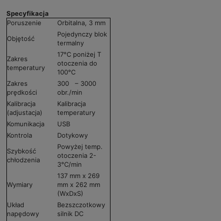
Specyfikacja
Poruszenie
Orbitalna, 3 mm
Pojedynczy blok
Objętość
termalny
17°C poniżej T
Zakres
otoczenia do
temperatury
100°C
Zakres
300 – 3000
prędkości
obr./min
Kalibracja
Kalibracja
(adjustacja)
temperatury
Komunikacja
USB
Kontrola
Dotykowy
Powyżej temp.
Szybkość
otoczenia 2-
chłodzenia
3°C/min
137 mm x 269
Wymiary
mm x 262 mm
(WxDxS)
Układ
Bezszczotkowy
napędowy
silnik DC