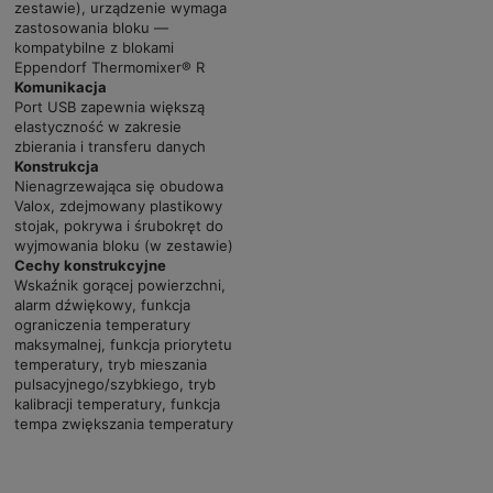
zestawie), urządzenie wymaga
zastosowania bloku —
kompatybilne z blokami
Eppendorf Thermomixer® R
Komunikacja
Port USB zapewnia większą
elastyczność w zakresie
zbierania i transferu danych
Konstrukcja
Nienagrzewająca się obudowa
Valox, zdejmowany plastikowy
stojak, pokrywa i śrubokręt do
wyjmowania bloku (w zestawie)
Cechy konstrukcyjne
Wskaźnik gorącej powierzchni,
alarm dźwiękowy, funkcja
ograniczenia temperatury
maksymalnej, funkcja priorytetu
temperatury, tryb mieszania
pulsacyjnego/szybkiego, tryb
kalibracji temperatury, funkcja
tempa zwiększania temperatury