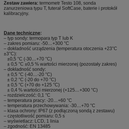
Zestaw zawiera:
termometr Testo 108, sonda
zanurzeniowa typu T, futerał SoftCase, baterie i protokół
kalibracyjny.
Dane techniczne
:
– typ sondy: termopara typ T lub K
– zakres pomiaru: -50…+300 °C
– dokładność urządzenia (temperatura otoczenia +23°C
±3°C):
±0,5 °C (-30…+70 °C)
± 0,5 °C ±0,5 % wartości mierzonej (pozostały zakres)
– dokładność sondy:
± 0,5 °C (-40…-20 °C)
± 0,2 °C (-20 do +70 °C)
± 0,5 °C (+70 do +125 °C)
± 0,4 % wartości mierzonej (+125…+300 °C)
– rozdzielczość: 0,1 °C
– temperatura pracy: -20…+60 °C
– temperatura przechowywania: -30…+70 °C
– klasa ochrony: IP67 (z podłączoną sondą z zestawu)
– częstotliwość pomiaru: 0,5 s
– wyświetlacz: LCD, 1 linia
– zgodność: EN 13485