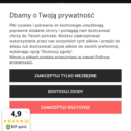
PŁATNOŚĆ I DOSTAWA
Dbamy o Twoją prywatność
INFORMACJE
Pliki cookies i pokrewne im technologie umożliwiają
poprawne działanie strony i pomagają nam dostosować
ofertę do Twoich potrzeb. Możesz zaakceptować
O NAS
wykorzystanie przez nas wszystkich tych plików i przejść do
sklepu lub dostosować użycie plików do swoich preferencji,
wybierając opcję "Dostosuj zgody".
ul.
Romana Dmowskiego 1,
50-203
Wrocław
Więcej o plikach cookies przeczytasz w naszej Polityce
Św. Filipa 23/3,
31-150
Kraków
prywatności.
ul.
Mielęckiego 10 lok 503,
40-013
Katowice
Al.
Jerozolimskie 81 lok 7.10,
02-001
Warszawa
ZAAKCEPTUJ TYLKO NIEZBĘDNE
Wały Piastowskie 1
lok. 1508,
80-855
Gdańsk
ul.
Grochowa 4,
15-423
Białystok
ul.
ul. 1-go Maja 13
lok. 2,
20-410
Lublin
DOSTOSUJ ZGODY
ul.
Rejtana 49/6,
35-310
Rzeszów
ul.
Franciszka z Asyżu 62,
93-479
Łódź
ul.
Wiertnicza 115,
02-952
Warszawa
ZAAKCEPTUJ WSZYSTKIE
al.
Bohaterów Warszawy 11b,
70-370
Szczecin
POKAŻ PEŁNĄ WERSJĘ STRONY