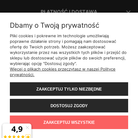
PŁATNOŚĆ I DOSTAWA
Dbamy o Twoją prywatność
INFORMACJE
Pliki cookies i pokrewne im technologie umożliwiają
poprawne działanie strony i pomagają nam dostosować
ofertę do Twoich potrzeb. Możesz zaakceptować
O NAS
wykorzystanie przez nas wszystkich tych plików i przejść do
sklepu lub dostosować użycie plików do swoich preferencji,
wybierając opcję "Dostosuj zgody".
ul.
Romana Dmowskiego 1,
50-203
Wrocław
Więcej o plikach cookies przeczytasz w naszej Polityce
Św. Filipa 23/3,
31-150
Kraków
prywatności.
ul.
Mielęckiego 10 lok 503,
40-013
Katowice
Al.
Jerozolimskie 81 lok 7.10,
02-001
Warszawa
Wały Piastowskie 1
lok. 1508,
80-855
Gdańsk
ZAAKCEPTUJ TYLKO NIEZBĘDNE
ul.
Grochowa 4,
15-423
Białystok
ul.
ul. 1-go Maja 13
lok. 2,
20-410
Lublin
ul.
Rejtana 49/6,
35-310
Rzeszów
DOSTOSUJ ZGODY
ul.
Franciszka z Asyżu 62,
93-479
Łódź
ul.
Wiertnicza 115,
02-952
Warszawa
al.
Bohaterów Warszawy 11b,
70-370
Szczecin
ZAAKCEPTUJ WSZYSTKIE