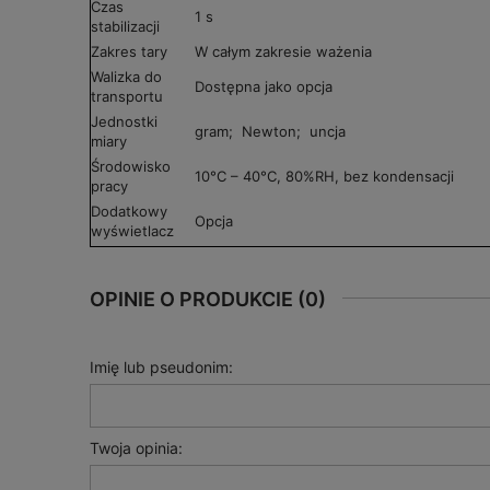
Czas
1 s
stabilizacji
Zakres tary
W całym zakresie ważenia
Walizka do
Dostępna jako opcja
transportu
Jednostki
gram; Newton; uncja
miary
Środowisko
10°C – 40°C, 80%RH, bez kondensacji
pracy
Dodatkowy
Opcja
wyświetlacz
OPINIE O PRODUKCIE (0)
Imię lub pseudonim:
Twoja opinia: