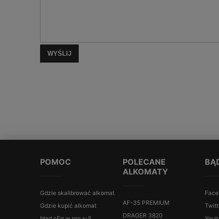
WYŚLIJ
POMOC
POLECANE
BĄ
ALKOMATY
Gdzie skalibrować alkomat
Face
AF-35 PREMIUM
Gdzie kupić alkomat
Twitt
DRAGER 3820
błąd cErr w pro x-5
Yout