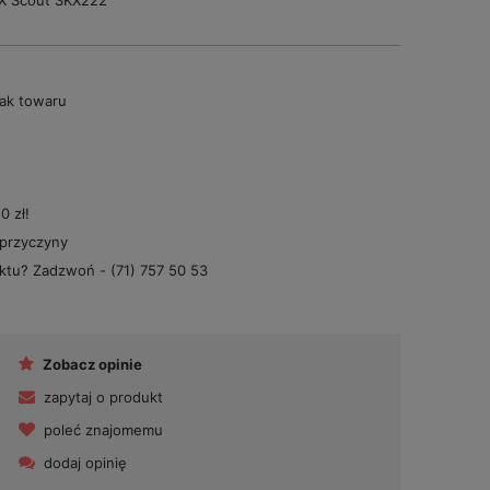
X Scout SKX222
ak towaru
 zł!
 przyczyny
uktu? Zadzwoń -
(71) 757 50 53
Zobacz opinie
zapytaj o produkt
poleć znajomemu
dodaj opinię