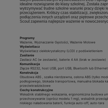
idealne rozwiązanie do klasy szkolnej. Została zap
wytrzymywać trudne szkolne warunki pracy dzięki l
przeciążeniem. Krótszy czas stabilizacji, zwiększ
podłączenia innych urządzeń oraz piętrowe przec
Scout zapewnia najlepsze ważenie w nowoczesnyc
Programy
Ważenie, Wyznaczanie Gęstości, Ważenie Molowe
Wyświetlacz
Wyświetlacz ciekłokrystaliczny (LCD) z podświetleniem
Zasilanie
Zasilacz AC (w zestawie), baterie 4 AA (brak w zestawie)
Komunikacja
Złącze RS232, host USB, port USB, Bluetooth lub Etherne
Konstrukcja
Obudowa ABS , szalka nierdzewna, osłona ABS (tylko mode
podłogowego, blokada transportowa, manualna blokada kal
przeciwkradzieżowe
Cechy konstrukcyjne
Wskaźnik stabilnego wskazania, ergonomiczna budowa umo
przechowywanie (oprócz modelu 1 mg), wskaźnik przeciąże
niskiego naładowania baterii, funkcja auto-off, auto-tara