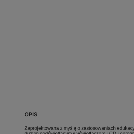
OPIS
Zaprojektowana z myślą o zastosowaniach eduka
dużym podświetlanym wyświetlaczem LCD i oprog