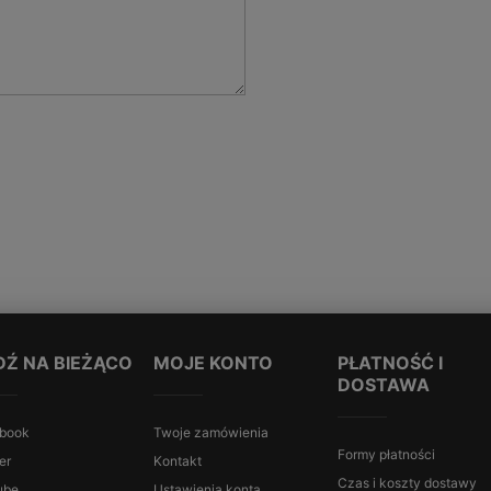
DŹ NA BIEŻĄCO
MOJE KONTO
PŁATNOŚĆ I
DOSTAWA
book
Twoje zamówienia
Formy płatności
er
Kontakt
Czas i koszty dostawy
ube
Ustawienia konta