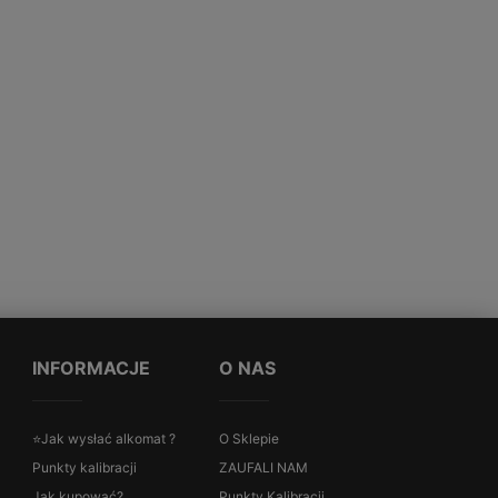
INFORMACJE
O NAS
⭐Jak wysłać alkomat ?
O Sklepie
Punkty kalibracji
ZAUFALI NAM
Jak kupować?
Punkty Kalibracji