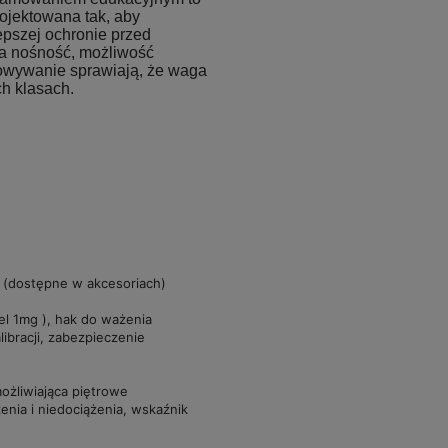
rojektowana tak, aby
epszej ochronie przed
ona nośność, możliwość
howywanie sprawiają, że waga
h klasach.
t (dostępne w akcesoriach)
l 1mg ), hak do ważenia
ibracji, zabezpieczenie
żliwiająca piętrowe
nia i niedociążenia, wskaźnik