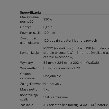
Specyfikacja
Maksymalna
220 g
nośność
Odczyt
0,01 g
Rozmiar szalki
120 mm
Żywotność
120 godzin z baterii jednorazowych
akumulatora
RS232 (dodatkowo); Host USB (w oferci
Komunikacja
ofercie akcesoriów); Ethernet (Available 
ofercie akcesoriów)
Wymiary
54 mm x 224 mm x 202 mm (WxDxS)
Wyświetlacz
Duży, podświetlany LCD
Osłona
Opcjonalnie
ochronna
Zalegalizowana
Nie dotyczy
Masa netto
1 kg
Konstrukcja
Stal nierdzewna
szalki
Zasilanie
AC Adapter (Included); 4 AA (LR6) baterie