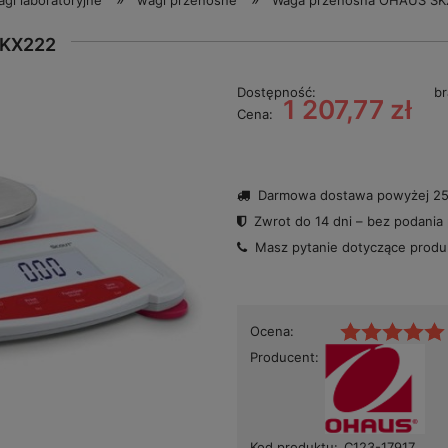
gi laboratoryjne
wagi przenośne
Waga przenośna OHAUS SK
KX222
Dostępność:
br
1 207,77 zł
Cena:
Darmowa dostawa powyżej 250
Zwrot do 14 dni – bez podania
Masz pytanie dotyczące prod
Ocena:
Producent:
Kod produktu:
C123-17917