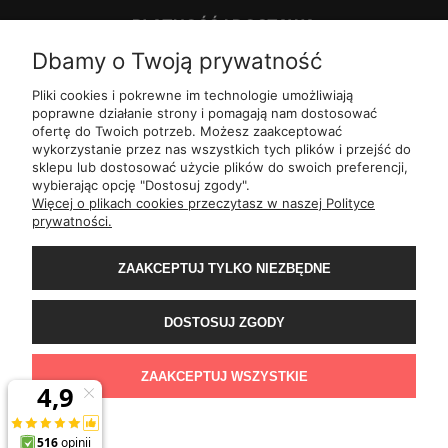
PŁATNOŚĆ I DOSTAWA
Dbamy o Twoją prywatność
INFORMACJE
Pliki cookies i pokrewne im technologie umożliwiają
poprawne działanie strony i pomagają nam dostosować
ofertę do Twoich potrzeb. Możesz zaakceptować
O NAS
wykorzystanie przez nas wszystkich tych plików i przejść do
sklepu lub dostosować użycie plików do swoich preferencji,
wybierając opcję "Dostosuj zgody".
ul.
Romana Dmowskiego 1,
50-203
Wrocław
Więcej o plikach cookies przeczytasz w naszej Polityce
Św. Filipa 23/3,
31-150
Kraków
prywatności.
ul.
Mielęckiego 10 lok 503,
40-013
Katowice
Al.
Jerozolimskie 81 lok 7.10,
02-001
Warszawa
ZAAKCEPTUJ TYLKO NIEZBĘDNE
Wały Piastowskie 1
lok. 1508,
80-855
Gdańsk
ul.
Grochowa 4,
15-423
Białystok
ul.
ul. 1-go Maja 13
lok. 2,
20-410
Lublin
DOSTOSUJ ZGODY
ul.
Rejtana 49/6,
35-310
Rzeszów
ul.
Franciszka z Asyżu 62,
93-479
Łódź
ul.
Wiertnicza 115,
02-952
Warszawa
ZAAKCEPTUJ WSZYSTKIE
al.
Bohaterów Warszawy 11b,
70-370
Szczecin
POKAŻ PEŁNĄ WERSJĘ STRONY