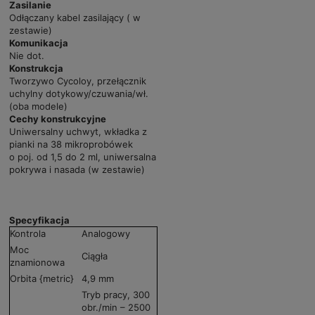
Zasilanie
Odłączany kabel zasilający ( w
zestawie)
Komunikacja
Nie dot.
Konstrukcja
Tworzywo Cycoloy, przełącznik
uchylny dotykowy/czuwania/wł.
(oba modele)
Cechy konstrukcyjne
Uniwersalny uchwyt, wkładka z
pianki na 38 mikroprobówek
o poj. od 1,5 do 2 ml, uniwersalna
pokrywa i nasada (w zestawie)
Specyfikacja
Kontrola
Analogowy
Moc
Ciągła
znamionowa
Orbita {metric}
4,9 mm
Tryb pracy, 300
obr./min – 2500