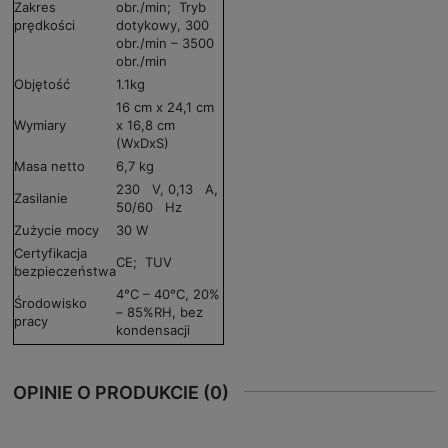
Zakres
obr./min; Tryb
prędkości
dotykowy, 300
obr./min – 3500
obr./min
Objętość
1.1kg
16 cm x 24,1 cm
Wymiary
x 16,8 cm
(WxDxS)
Masa netto
6,7 kg
230 V, 0,13 A,
Zasilanie
50/60 Hz
Zużycie mocy
30 W
Certyfikacja
CE; TUV
bezpieczeństwa
4°C – 40°C, 20%
Środowisko
– 85%RH, bez
pracy
kondensacji
OPINIE O PRODUKCIE (0)