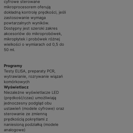
cyfrowe sterowane
mikroprocesorem oferują
dokładną kontrolę prędkości, jeśli
zastosowanie wymaga
powtarzalnych wyników.
Dostępny jest szeroki zakres
akcesoriów do mikroprobówek,
mikropłytek i probówek różnej
wielkości o wymiarach od 0,5 do
50 ml.
Programy
Testy ELISA, preparaty PCR,
wytrawianie, rozrywanie wiązań
komórkowych
Wyświetlacz
Niezależne wyświetlacze LED
(prędkość/czas) umożliwiają
jednoczesny podgląd obu
ustawień (modele cyfrowe) oraz
sterowanie ze zmienną
prędkością pokrętłami z
naniesioną podziałką (modele
analogowe)