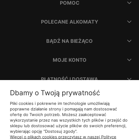
POMOC
POLECANE ALKOMATY
BĄDŹ NA BIEŻĄCO
MOJE KONTO
PŁATNOŚĆ I DOSTAWA
Dbamy o Twoją prywatność
INFORMACJE
Pliki cookies i pokrewne im technologie umożliwiają
poprawne działanie strony i pomagają nam dostosować
ofertę do Twoich potrzeb. Możesz zaakceptować
O NAS
wykorzystanie przez nas wszystkich tych plików i przejść do
sklepu lub dostosować użycie plików do swoich preferencji,
wybierając opcję "Dostosuj zgody".
ul.
Romana Dmowskiego 1,
50-203
Wrocław
Więcej o plikach cookies przeczytasz w naszej Polityce
Św. Filipa 23/3,
31-150
Kraków