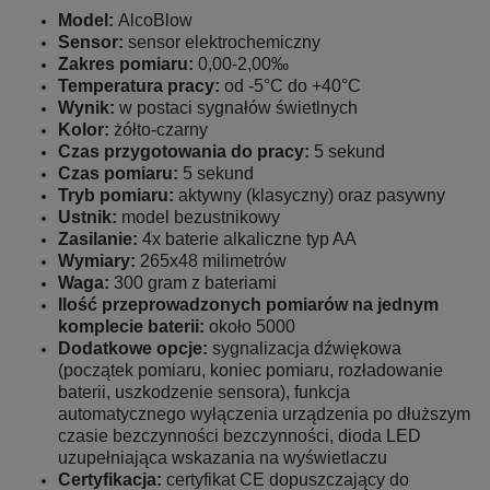
Model:
AlcoBlow
Sensor:
sensor elektrochemiczny
Zakres pomiaru:
0,00-2,00‰
Temperatura pracy:
od -5°C do +40°C
Wynik:
w postaci sygnałów świetlnych
Kolor:
żółto-czarny
Czas przygotowania do pracy:
5 sekund
Czas pomiaru:
5 sekund
Tryb pomiaru:
aktywny (klasyczny) oraz pasywny
Ustnik:
model bezustnikowy
Zasilanie:
4x baterie alkaliczne typ AA
Wymiary:
265x48 milimetrów
Waga:
300 gram z bateriami
Ilość przeprowadzonych pomiarów na jednym
komplecie baterii:
około 5000
Dodatkowe opcje:
sygnalizacja dźwiękowa
(początek pomiaru, koniec pomiaru, rozładowanie
baterii, uszkodzenie sensora), funkcja
automatycznego wyłączenia urządzenia po dłuższym
czasie bezczynności bezczynności, dioda LED
uzupełniająca wskazania na wyświetlaczu
Certyfikacja:
certyfikat CE dopuszczający do