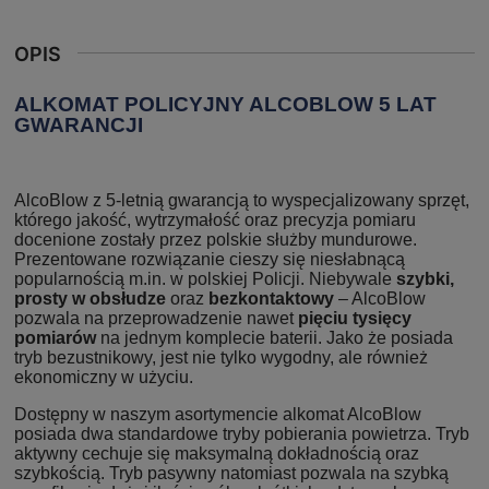
OPIS
ALKOMAT POLICYJNY ALCOBLOW 5 LAT
GWARANCJI
AlcoBlow z 5-letnią gwarancją to wyspecjalizowany sprzęt,
którego jakość, wytrzymałość oraz precyzja pomiaru
docenione zostały przez polskie służby mundurowe.
Prezentowane rozwiązanie cieszy się niesłabnącą
popularnością m.in. w polskiej Policji. Niebywale
szybki,
prosty w obsłudze
oraz
bezkontaktowy
– AlcoBlow
pozwala na przeprowadzenie nawet
pięciu tysięcy
pomiarów
na jednym komplecie baterii. Jako że posiada
tryb bezustnikowy, jest nie tylko wygodny, ale również
ekonomiczny w użyciu.
Dostępny w naszym asortymencie alkomat AlcoBlow
posiada dwa standardowe tryby pobierania powietrza. Tryb
aktywny cechuje się maksymalną dokładnością oraz
szybkością. Tryb pasywny natomiast pozwala na szybką