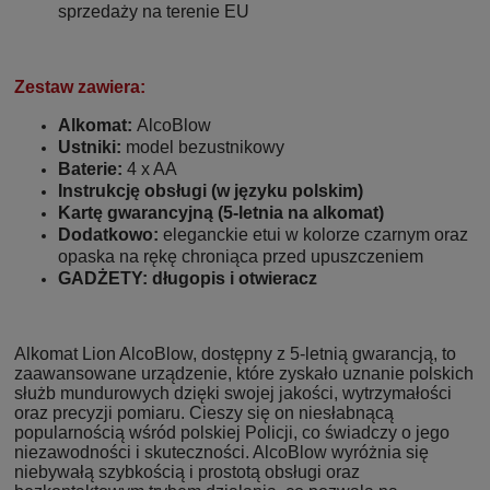
sprzedaży na terenie EU
Zestaw zawiera:
Alkomat:
AlcoBlow
Ustniki:
model bezustnikowy
Baterie:
4 x AA
Instrukcję obsługi (w języku polskim)
Kartę gwarancyjną (5-letnia na alkomat)
Dodatkowo:
eleganckie etui w kolorze czarnym oraz
opaska na rękę chroniąca przed upuszczeniem
GADŻETY: długopis i otwieracz
Alkomat Lion AlcoBlow, dostępny z 5-letnią gwarancją, to
zaawansowane urządzenie, które zyskało uznanie polskich
służb mundurowych dzięki swojej jakości, wytrzymałości
oraz precyzji pomiaru. Cieszy się on niesłabnącą
popularnością wśród polskiej Policji, co świadczy o jego
niezawodności i skuteczności. AlcoBlow wyróżnia się
niebywałą szybkością i prostotą obsługi oraz