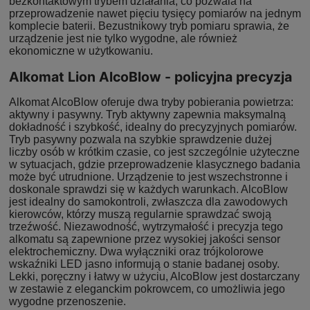
bezkontaktowym trybem działania, co pozwala na
przeprowadzenie nawet pięciu tysięcy pomiarów na jednym
komplecie baterii. Bezustnikowy tryb pomiaru sprawia, że
urządzenie jest nie tylko wygodne, ale również
ekonomiczne w użytkowaniu.
Alkomat Lion AlcoBlow - policyjna precyzja
Alkomat AlcoBlow oferuje dwa tryby pobierania powietrza:
aktywny i pasywny. Tryb aktywny zapewnia maksymalną
dokładność i szybkość, idealny do precyzyjnych pomiarów.
Tryb pasywny pozwala na szybkie sprawdzenie dużej
liczby osób w krótkim czasie, co jest szczególnie użyteczne
w sytuacjach, gdzie przeprowadzenie klasycznego badania
może być utrudnione. Urządzenie to jest wszechstronne i
doskonale sprawdzi się w każdych warunkach. AlcoBlow
jest idealny do samokontroli, zwłaszcza dla zawodowych
kierowców, którzy muszą regularnie sprawdzać swoją
trzeźwość. Niezawodność, wytrzymałość i precyzja tego
alkomatu są zapewnione przez wysokiej jakości sensor
elektrochemiczny. Dwa wyłączniki oraz trójkolorowe
wskaźniki LED jasno informują o stanie badanej osoby.
Lekki, poręczny i łatwy w użyciu, AlcoBlow jest dostarczany
w zestawie z eleganckim pokrowcem, co umożliwia jego
wygodne przenoszenie.