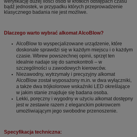
weryfikację dużej ilości osób w krótkich odstępach czasu
bądź jednostek, w przypadku których przeprowadzenie
klasycznego badania nie jest możliwe.
Dlaczego warto wybrać alkomat AlcoBlow?
AlcoBlow to wyspecjalizowane urządzenie, które
doskonale sprawdzi się w każdym miejscu i o każdym
czasie. Wbrew powszechnej opinii, sprzęt ten
idealnie nadaje się do samokontroli – w
szczególności u zawodowych kierowców.
Niezawodny, wytrzymały i precyzyjny alkomat
AlcoBlow został wyposażony m.in. w dwa wyłączniki,
a także dwa trójkolorowe wskaźniki LED określające
w jakim stanie znajduje się badana osoba.
Lekki, poręczny i wygodny w użyciu alkomat dostępny
jest w zestawie razem z eleganckim pokrowcem
umożliwiającym jego swobodne przenoszenie.
Specyfikacja techniczna: