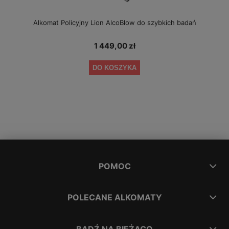
Alkomat Policyjny Lion AlcoBlow do szybkich badań
1 449,00 zł
DO KOSZYKA
POMOC
POLECANE ALKOMATY
BĄDŹ NA BIEŻĄCO