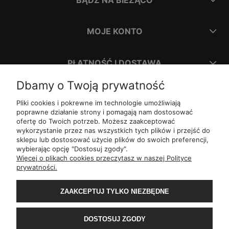
MOJE KONTO
PŁATNOŚĆ I DOSTAWA
Dbamy o Twoją prywatność
INFORMACJE
Pliki cookies i pokrewne im technologie umożliwiają
poprawne działanie strony i pomagają nam dostosować
ofertę do Twoich potrzeb. Możesz zaakceptować
O NAS
wykorzystanie przez nas wszystkich tych plików i przejść do
sklepu lub dostosować użycie plików do swoich preferencji,
wybierając opcję "Dostosuj zgody".
ul.
Romana Dmowskiego 1,
50-203
Wrocław
Więcej o plikach cookies przeczytasz w naszej Polityce
Św. Filipa 23/3,
31-150
Kraków
prywatności.
ul.
Mielęckiego 10 lok 503,
40-013
Katowice
Al.
Jerozolimskie 81 lok 7.10,
02-001
Warszawa
Wały Piastowskie 1
lok. 1508,
80-855
Gdańsk
ZAAKCEPTUJ TYLKO NIEZBĘDNE
ul.
Grochowa 4,
15-423
Białystok
ul.
ul. 1-go Maja 13
lok. 2,
20-410
Lublin
ul.
Rejtana 49/6,
35-310
Rzeszów
DOSTOSUJ ZGODY
ul.
Franciszka z Asyżu 62,
93-479
Łódź