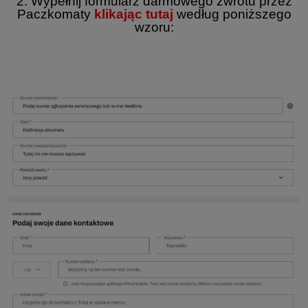
2. Wypełnij formularz darmowego zwrotu przez
Paczkomaty
klikając tutaj
według poniższego
wzoru: