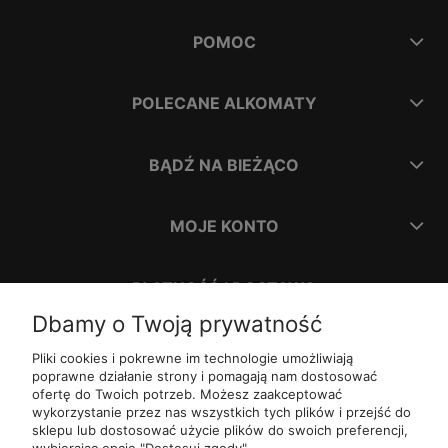
POMOC
POLECANE ALKOMATY
BĄDŹ NA BIEŻĄCO
MOJE KONTO
PŁATNOŚĆ I DOSTAWA
Dbamy o Twoją prywatność
INFORMACJE
Pliki cookies i pokrewne im technologie umożliwiają
poprawne działanie strony i pomagają nam dostosować
ofertę do Twoich potrzeb. Możesz zaakceptować
O NAS
wykorzystanie przez nas wszystkich tych plików i przejść do
sklepu lub dostosować użycie plików do swoich preferencji,