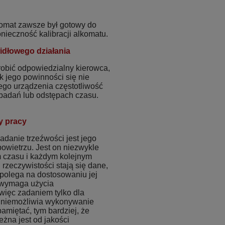
komat zawsze był gotowy do
ieczność kalibracji alkomatu.
idłowego działania
robić odpowiedzialny kierowca,
k jego powinności się nie
ego urządzenia częstotliwość
h badań lub odstępach czasu.
y pracy
danie trzeźwości jest jego
owietrzu. Jest on niezwykle
m czasu i każdym kolejnym
rzeczywistości stają się dane,
a polega na dostosowaniu jej
n wymaga użycia
 więc zadaniem tylko dla
 uniemożliwia wykonywanie
amiętać, tym bardziej, że
żna jest od jakości