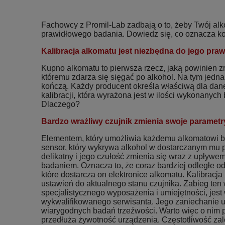
Fachowcy z Promil-Lab zadbają o to, żeby Twój al
prawidłowego badania. Dowiedz się, co oznacza kon
Kalibracja alkomatu jest niezbędna do jego praw
Kupno alkomatu to pierwsza rzecz, jaką powinien z
któremu zdarza się sięgać po alkohol. Na tym jedna
kończą. Każdy producent określa właściwą dla dan
kalibracji, która wyrażona jest w ilości wykonanyc
Dlaczego?
Bardzo wrażliwy czujnik zmienia swoje parametr
Elementem, który umożliwia każdemu alkomatowi ba
sensor, który wykrywa alkohol w dostarczanym mu p
delikatny i jego czułość zmienia się wraz z upływe
badaniem. Oznacza to, że coraz bardziej odległe od 
które dostarcza on elektronice alkomatu. Kalibracj
ustawień do aktualnego stanu czujnika. Zabieg te
specjalistycznego wyposażenia i umiejętności, jest
wykwalifikowanego serwisanta. Jego zaniechanie
wiarygodnych badań trzeźwości. Warto więc o nim p
przedłuża żywotność urządzenia. Częstotliwość zale