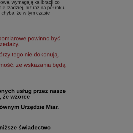
owe, wymagają kalibracji co
ie rzadziej, niż raz na pół roku.
 chyba, że w tym czasie
 pomiarowe powinno być
rzedaży.
rzy tego nie dokonują.
wność, że wskazania będą
nych usług przez nasze
, że wzorce
ównym Urzędzie Miar.
oniższe świadectwo