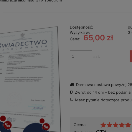
Kalibracja alkomatu GTX spectrum
Dostępność:
du
Wysyłka w:
3 
65,00 zł
Cena:
szt.
Darmowa dostawa powyżej 250
Zwrot do 14 dni – bez podania
Masz pytanie dotyczące prod
Ocena: