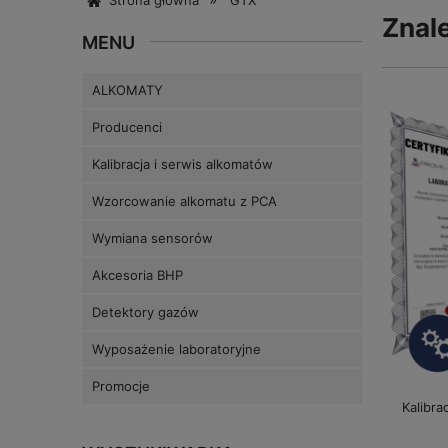
Strona główna
GTX
Znal
MENU
ALKOMATY
Producenci
Kalibracja i serwis alkomatów
Wzorcowanie alkomatu z PCA
Wymiana sensorów
Akcesoria BHP
Detektory gazów
Wyposażenie laboratoryjne
Promocje
Kalibr