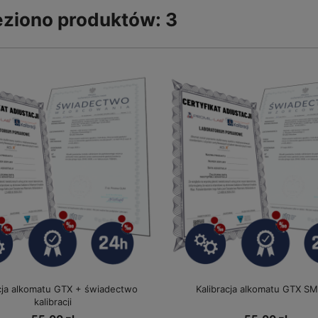
eziono produktów: 3
acja alkomatu GTX + świadectwo
Kalibracja alkomatu GTX S
kalibracji