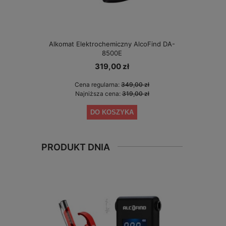
Alkomat Elektrochemiczny AlcoFind DA-
Alkomat elek
8500E
319,00 zł
Cena regularna:
349,00 zł
Cen
Najniższa cena:
319,00 zł
Naj
DO KOSZYKA
PRODUKT DNIA