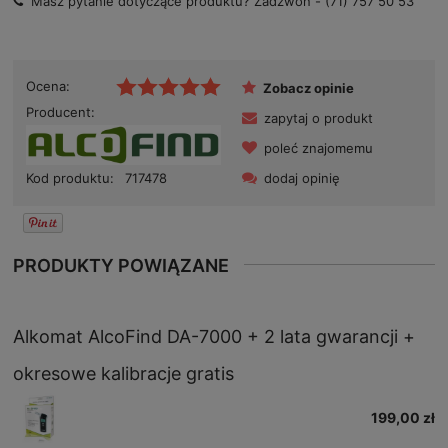
Masz pytanie dotyczące produktu? Zadzwoń -
(71) 757 50 53
Ocena:
Zobacz opinie
Producent:
zapytaj o produkt
poleć znajomemu
dodaj opinię
Kod produktu:
717478
PRODUKTY POWIĄZANE
Alkomat AlcoFind DA-7000 + 2 lata gwarancji +
okresowe kalibracje gratis
199,00 zł