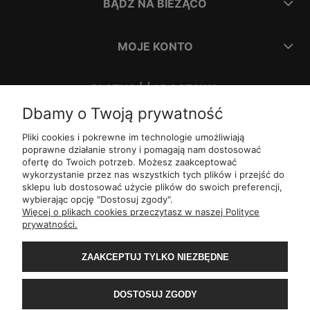
BĄDŹ NA BIEŻĄCO
MOJE KONTO
PŁATNOŚĆ I DOSTAWA
Dbamy o Twoją prywatność
INFORMACJE
Pliki cookies i pokrewne im technologie umożliwiają
poprawne działanie strony i pomagają nam dostosować
ofertę do Twoich potrzeb. Możesz zaakceptować
O NAS
wykorzystanie przez nas wszystkich tych plików i przejść do
sklepu lub dostosować użycie plików do swoich preferencji,
wybierając opcję "Dostosuj zgody".
ul.
Romana Dmowskiego 1,
50-203
Wrocław
Więcej o plikach cookies przeczytasz w naszej Polityce
Św. Filipa 23/3,
31-150
Kraków
prywatności.
ul.
Mielęckiego 10 lok 503,
40-013
Katowice
Al.
Jerozolimskie 81 lok 7.10,
02-001
Warszawa
ZAAKCEPTUJ TYLKO NIEZBĘDNE
Wały Piastowskie 1
lok. 1508,
80-855
Gdańsk
ul.
Grochowa 4,
15-423
Białystok
ul.
ul. 1-go Maja 13
lok. 2,
20-410
Lublin
DOSTOSUJ ZGODY
ul.
Rejtana 49/6,
35-310
Rzeszów
ul.
Franciszka z Asyżu 62,
93-479
Łódź