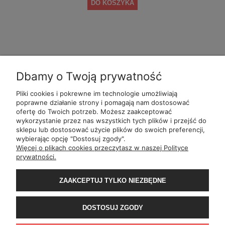
DO KOSZYKA
Dbamy o Twoją prywatność
Pliki cookies i pokrewne im technologie umożliwiają
POMOC
POLECANE
BĄDŹ NA
MOJE
poprawne działanie strony i pomagają nam dostosować
ALKOMATY
BIEŻĄCO
ofertę do Twoich potrzeb. Możesz zaakceptować
wykorzystanie przez nas wszystkich tych plików i przejść do
sklepu lub dostosować użycie plików do swoich preferencji,
wybierając opcję "Dostosuj zgody".
ul.
Romana Dmowsk
Więcej o plikach cookies przeczytasz w naszej Polityce
Św. Filipa 2
prywatności.
ul.
Mielęckiego 10 
Al.
Jerozolimskie 81 
Wały Piastowskie 1
ZAAKCEPTUJ TYLKO NIEZBĘDNE
ul.
Grochowa
ul.
ul. 1-go Maja
ul.
Rejtana 49
DOSTOSUJ ZGODY
ul.
Franciszka z
ul.
Wiertnicza 1