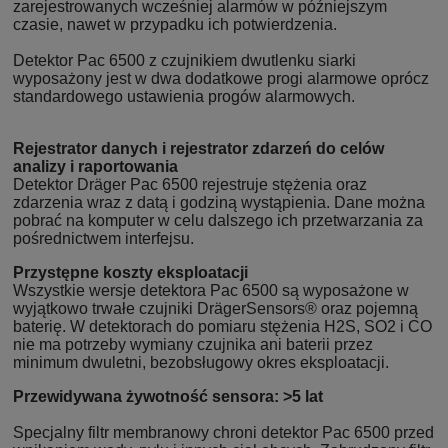
zarejestrowanych wcześniej alarmów w późniejszym
czasie, nawet w przypadku ich potwierdzenia.
Detektor Pac 6500 z czujnikiem dwutlenku siarki
wyposażony jest w dwa dodatkowe progi alarmowe oprócz
standardowego ustawienia progów alarmowych.
Rejestrator danych i rejestrator zdarzeń do celów
analizy i raportowania
Detektor Dräger Pac 6500 rejestruje stężenia oraz
zdarzenia wraz z datą i godziną wystąpienia. Dane można
pobrać na komputer w celu dalszego ich przetwarzania za
pośrednictwem interfejsu.
Przystępne koszty eksploatacji
Wszystkie wersje detektora Pac 6500 są wyposażone w
wyjątkowo trwałe czujniki DrägerSensors® oraz pojemną
baterię. W detektorach do pomiaru stężenia H2S, SO2 i CO
nie ma potrzeby wymiany czujnika ani baterii przez
minimum dwuletni, bezobsługowy okres eksploatacji.
Przewidywana żywotność sensora: >5 lat
Specjalny filtr membranowy chroni detektor Pac 6500 przed