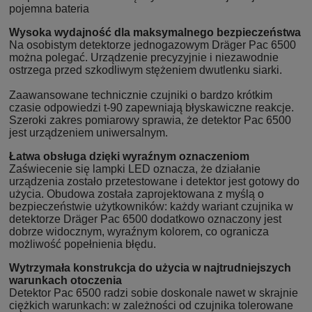
pojemna bateria
Wysoka wydajność dla maksymalnego bezpieczeństwa
Na osobistym detektorze jednogazowym Dräger Pac 6500
można polegać. Urządzenie precyzyjnie i niezawodnie
ostrzega przed szkodliwym stężeniem dwutlenku siarki.
Zaawansowane technicznie czujniki o bardzo krótkim
czasie odpowiedzi t-90 zapewniają błyskawiczne reakcje.
Szeroki zakres pomiarowy sprawia, że detektor Pac 6500
jest urządzeniem uniwersalnym.
Łatwa obsługa dzięki wyraźnym oznaczeniom
Zaświecenie się lampki LED oznacza, że działanie
urządzenia zostało przetestowane i detektor jest gotowy do
użycia. Obudowa została zaprojektowana z myślą o
bezpieczeństwie użytkowników: każdy wariant czujnika w
detektorze Dräger Pac 6500 dodatkowo oznaczony jest
dobrze widocznym, wyraźnym kolorem, co ogranicza
możliwość popełnienia błędu.
Wytrzymała konstrukcja do użycia w najtrudniejszych
warunkach otoczenia
Detektor Pac 6500 radzi sobie doskonale nawet w skrajnie
ciężkich warunkach: w zależności od czujnika tolerowane