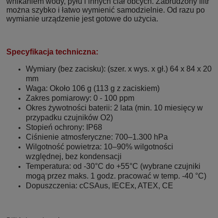
wnikaniem wody, pyłu i innych ciał obcych. Zabrudzony filtr
można szybko i łatwo wymienić samodzielnie. Od razu po
wymianie urządzenie jest gotowe do użycia.
Specyfikacja techniczna:
Wymiary (bez zacisku): (szer. x wys. x gł.) 64 x 84 x 20
mm
Waga: Około 106 g (113 g z zaciskiem)
Zakres pomiarowy: 0 - 100 ppm
Okres żywotności baterii: 2 lata (min. 10 miesięcy w
przypadku czujników O2)
Stopień ochrony: IP68
Ciśnienie atmosferyczne: 700–1.300 hPa
Wilgotność powietrza: 10–90% wilgotności
względnej, bez kondensacji
Temperatura: od -30°C do +55°C (wybrane czujniki
mogą przez maks. 1 godz. pracować w temp. -40 °C)
Dopuszczenia: cCSAus, IECEx, ATEX, CE