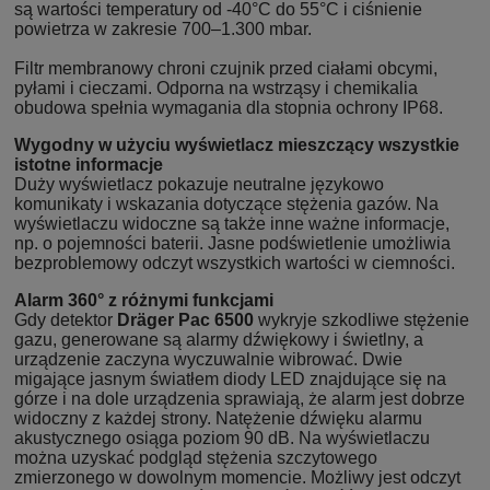
są wartości temperatury od -40°C do 55°C i ciśnienie
powietrza w zakresie 700–1.300 mbar.
Filtr membranowy chroni czujnik przed ciałami obcymi,
pyłami i cieczami. Odporna na wstrząsy i chemikalia
obudowa spełnia wymagania dla stopnia ochrony IP68.
Wygodny w użyciu wyświetlacz mieszczący wszystkie
istotne informacje
Duży wyświetlacz pokazuje neutralne językowo
komunikaty i wskazania dotyczące stężenia gazów. Na
wyświetlaczu widoczne są także inne ważne informacje,
np. o pojemności baterii. Jasne podświetlenie umożliwia
bezproblemowy odczyt wszystkich wartości w ciemności.
Alarm 360° z różnymi funkcjami
Gdy detektor
Dräger Pac 6500
wykryje szkodliwe stężenie
gazu, generowane są alarmy dźwiękowy i świetlny, a
urządzenie zaczyna wyczuwalnie wibrować. Dwie
migające jasnym światłem diody LED znajdujące się na
górze i na dole urządzenia sprawiają, że alarm jest dobrze
widoczny z każdej strony. Natężenie dźwięku alarmu
akustycznego osiąga poziom 90 dB. Na wyświetlaczu
można uzyskać podgląd stężenia szczytowego
zmierzonego w dowolnym momencie. Możliwy jest odczyt