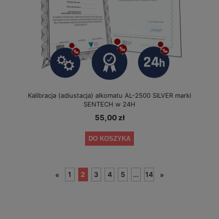
Kalibracja (adiustacja) alkomatu AL-2500 SILVER marki
SENTECH w 24H
55,00 zł
DO KOSZYKA
1
2
3
4
5
...
14
«
»