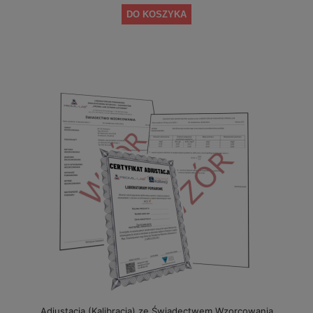
DO KOSZYKA
Adiustacja (Kalibracja) ze Świadectwem Wzorcowania