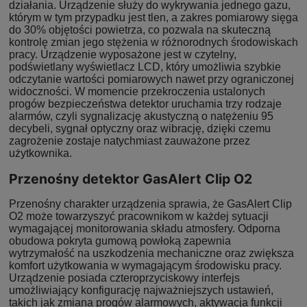
działania. Urządzenie służy do wykrywania jednego gazu,
którym w tym przypadku jest tlen, a zakres pomiarowy sięga
do 30% objętości powietrza, co pozwala na skuteczną
kontrolę zmian jego stężenia w różnorodnych środowiskach
pracy. Urządzenie wyposażone jest w czytelny,
podświetlany wyświetlacz LCD, który umożliwia szybkie
odczytanie wartości pomiarowych nawet przy ograniczonej
widoczności. W momencie przekroczenia ustalonych
progów bezpieczeństwa detektor uruchamia trzy rodzaje
alarmów, czyli sygnalizację akustyczną o natężeniu 95
decybeli, sygnał optyczny oraz wibrację, dzięki czemu
zagrożenie zostaje natychmiast zauważone przez
użytkownika.
Przenośny detektor GasAlert Clip O2
Przenośny charakter urządzenia sprawia, że GasAlert Clip
O2 może towarzyszyć pracownikom w każdej sytuacji
wymagającej monitorowania składu atmosfery. Odporna
obudowa pokryta gumową powłoką zapewnia
wytrzymałość na uszkodzenia mechaniczne oraz zwiększa
komfort użytkowania w wymagającym środowisku pracy.
Urządzenie posiada czteroprzyciskowy interfejs
umożliwiający konfigurację najważniejszych ustawień,
takich jak zmiana progów alarmowych, aktywacja funkcji