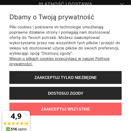
PŁATNOŚĆ I DOSTAWA
Dbamy o Twoją prywatność
INFORMACJE
Pliki cookies i pokrewne im technologie umożliwiają
poprawne działanie strony i pomagają nam dostosować
ofertę do Twoich potrzeb. Możesz zaakceptować
O NAS
wykorzystanie przez nas wszystkich tych plików i przejść do
sklepu lub dostosować użycie plików do swoich preferencji,
wybierając opcję "Dostosuj zgody".
ul.
Romana Dmowskiego 1,
50-203
Wrocław
Więcej o plikach cookies przeczytasz w naszej Polityce
Św. Filipa 23/3,
31-150
Kraków
prywatności.
ul.
Mielęckiego 10 lok 503,
40-013
Katowice
Al.
Jerozolimskie 81 lok 7.10,
02-001
Warszawa
Wały Piastowskie 1
lok. 1508,
80-855
Gdańsk
ZAAKCEPTUJ TYLKO NIEZBĘDNE
ul.
Grochowa 4,
15-423
Białystok
ul.
ul. 1-go Maja 13
lok. 2,
20-410
Lublin
ul.
Rejtana 49/6,
35-310
Rzeszów
DOSTOSUJ ZGODY
ul.
Franciszka z Asyżu 62,
93-479
Łódź
ul.
Wiertnicza 115,
02-952
Warszawa
al.
Bohaterów Warszawy 11b,
70-370
Szczecin
ZAAKCEPTUJ WSZYSTKIE
POKAŻ PEŁNĄ WERSJĘ STRONY