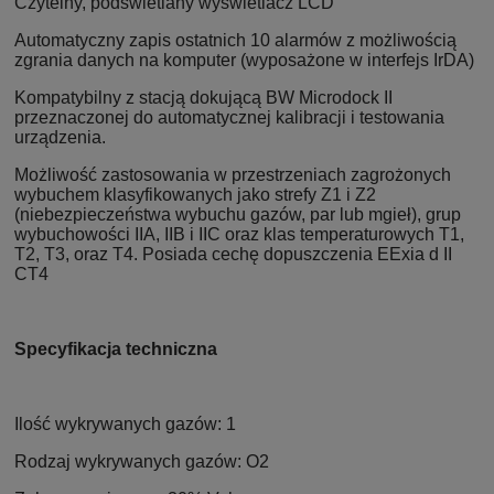
Czytelny, podświetlany wyświetlacz LCD
Automatyczny zapis ostatnich 10 alarmów z możliwością
zgrania danych na komputer (wyposażone w interfejs IrDA)
Kompatybilny z stacją dokującą BW Microdock II
przeznaczonej do automatycznej kalibracji i testowania
urządzenia.
Możliwość zastosowania w przestrzeniach zagrożonych
wybuchem klasyfikowanych jako strefy Z1 i Z2
(niebezpieczeństwa wybuchu gazów, par lub mgieł), grup
wybuchowości IIA, IIB i IIC oraz klas temperaturowych T1,
T2, T3, oraz T4. Posiada cechę dopuszczenia EExia d II
CT4
Specyfikacja techniczna
Ilość wykrywanych gazów: 1
Rodzaj wykrywanych gazów: O2