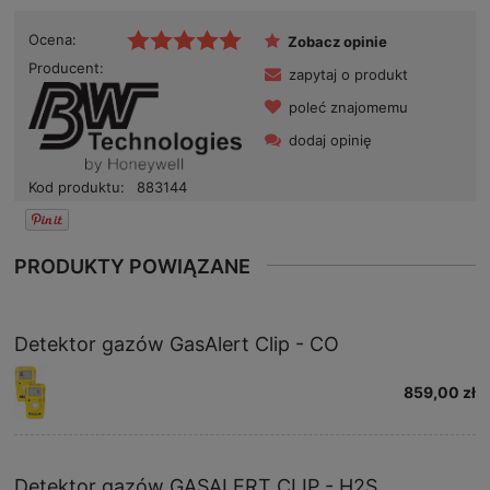
Ocena:
Zobacz opinie
Producent:
zapytaj o produkt
poleć znajomemu
dodaj opinię
Kod produktu:
883144
PRODUKTY POWIĄZANE
Detektor gazów GasAlert Clip - CO
859,00 zł
Detektor gazów GASALERT CLIP - H2S