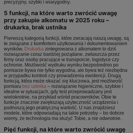
precyzyjny, szybki i wiarygodny.
5 funkcji, na które warto zwrócić uwagę
przy zakupie alkomatu w 2025 roku –
drukarka, brak ustnika
Pierwszą kategorią funkcji, które zwracają naszą uwagę, są
te związane z komfortem użytkowania i dokumentowaniem
wyników.
Drukarka
zintegrowana z alkomatem to dziś
rozwiązanie coraz bardziej pożądane, zwłaszcza przez
firmy oraz osoby pracujące w transporcie, logistyce czy
ochronie. Możliwość wydruku wyniku bezpośrednio po
pomiarze bywa nie tylko wygodna, ale bywa też niezbędna
w przypadku kontroli czy prowadzenia ewidencji. Drugą
funkcją, która może okazać się kluczowa, jest możliwość
pomiaru
bez ustnika
– rozwiązanie higieniczne, szybkie i
idealne w sytuacjach, gdy test przeprowadzany jest
wielokrotnie, na przykład wśród pracowników. Obie te
funkcje znacznie zwiększają użyteczność urządzenia i
podnoszą jego praktyczną wartość. U nas znajdziesz
modele, które odpowiadają na takie potrzeby – bo dobrze
wiemy, że technologia ma służyć Tobie, a nie odwrotnie.
Pięć funkcji, na które warto zwrócić uwagę