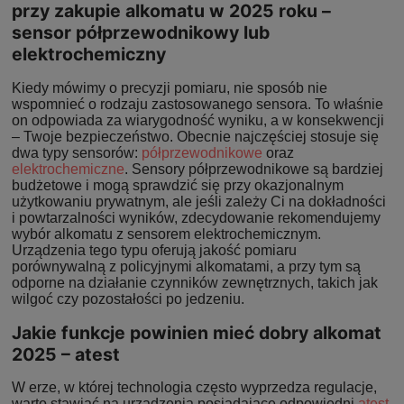
przy zakupie alkomatu w 2025 roku –
sensor półprzewodnikowy lub
elektrochemiczny
Kiedy mówimy o precyzji pomiaru, nie sposób nie
wspomnieć o rodzaju zastosowanego sensora. To właśnie
on odpowiada za wiarygodność wyniku, a w konsekwencji
– Twoje bezpieczeństwo. Obecnie najczęściej stosuje się
dwa typy sensorów:
półprzewodnikowe
oraz
elektrochemiczne
. Sensory półprzewodnikowe są bardziej
budżetowe i mogą sprawdzić się przy okazjonalnym
użytkowaniu prywatnym, ale jeśli zależy Ci na dokładności
i powtarzalności wyników, zdecydowanie rekomendujemy
wybór alkomatu z sensorem elektrochemicznym.
Urządzenia tego typu oferują jakość pomiaru
porównywalną z policyjnymi alkomatami, a przy tym są
odporne na działanie czynników zewnętrznych, takich jak
wilgoć czy pozostałości po jedzeniu.
Jakie funkcje powinien mieć dobry alkomat
2025 – atest
W erze, w której technologia często wyprzedza regulacje,
warto stawiać na urządzenia posiadające odpowiedni
atest
.