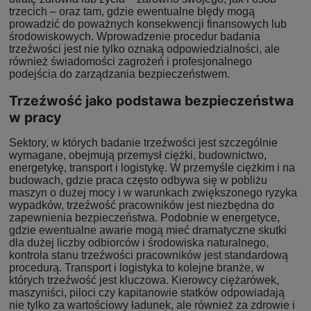
trzecich – oraz tam, gdzie ewentualne błędy mogą
prowadzić do poważnych konsekwencji finansowych lub
środowiskowych. Wprowadzenie procedur badania
trzeźwości jest nie tylko oznaką odpowiedzialności, ale
również świadomości zagrożeń i profesjonalnego
podejścia do zarządzania bezpieczeństwem.
Trzeźwość jako podstawa bezpieczeństwa
w pracy
Sektory, w których badanie trzeźwości jest szczególnie
wymagane, obejmują przemysł ciężki, budownictwo,
energetykę, transport i logistykę. W przemyśle ciężkim i na
budowach, gdzie praca często odbywa się w pobliżu
maszyn o dużej mocy i w warunkach zwiększonego ryzyka
wypadków, trzeźwość pracowników jest niezbędna do
zapewnienia bezpieczeństwa. Podobnie w energetyce,
gdzie ewentualne awarie mogą mieć dramatyczne skutki
dla dużej liczby odbiorców i środowiska naturalnego,
kontrola stanu trzeźwości pracowników jest standardową
procedurą. Transport i logistyka to kolejne branże, w
których trzeźwość jest kluczowa. Kierowcy ciężarówek,
maszyniści, piloci czy kapitanowie statków odpowiadają
nie tylko za wartościowy ładunek, ale również za zdrowie i