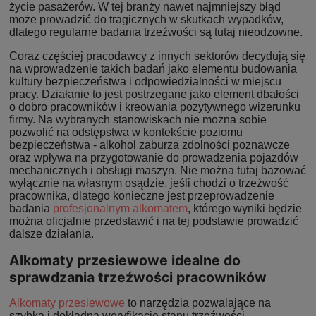
życie pasażerów. W tej branży nawet najmniejszy błąd
może prowadzić do tragicznych w skutkach wypadków,
dlatego regularne badania trzeźwości są tutaj nieodzowne.
Coraz częściej pracodawcy z innych sektorów decydują się
na wprowadzenie takich badań jako elementu budowania
kultury bezpieczeństwa i odpowiedzialności w miejscu
pracy. Działanie to jest postrzegane jako element dbałości
o dobro pracowników i kreowania pozytywnego wizerunku
firmy. Na wybranych stanowiskach nie można sobie
pozwolić na odstępstwa w kontekście poziomu
bezpieczeństwa - alkohol zaburza zdolności poznawcze
oraz wpływa na przygotowanie do prowadzenia pojazdów
mechanicznych i obsługi maszyn. Nie można tutaj bazować
wyłącznie na własnym osądzie, jeśli chodzi o trzeźwość
pracownika, dlatego konieczne jest przeprowadzenie
badania
profesjonalnym alkomatem
, którego wyniki będzie
można oficjalnie przedstawić i na tej podstawie prowadzić
dalsze działania.
Alkomaty przesiewowe idealne do
sprawdzania trzeźwości pracowników
Alkomaty przesiewowe
to narzędzia pozwalające na
szybką i dokładną weryfikację stanu trzeźwości