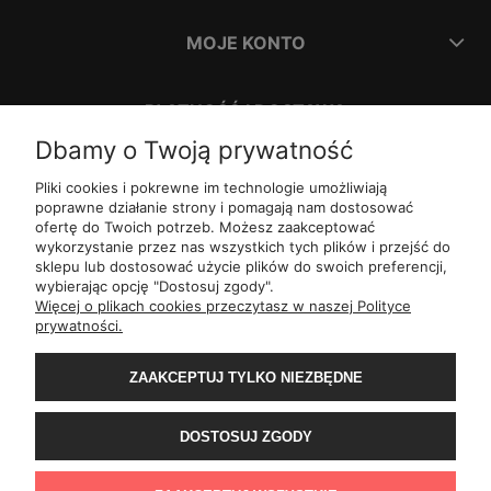
MOJE KONTO
PŁATNOŚĆ I DOSTAWA
Dbamy o Twoją prywatność
INFORMACJE
Pliki cookies i pokrewne im technologie umożliwiają
poprawne działanie strony i pomagają nam dostosować
ofertę do Twoich potrzeb. Możesz zaakceptować
O NAS
wykorzystanie przez nas wszystkich tych plików i przejść do
sklepu lub dostosować użycie plików do swoich preferencji,
wybierając opcję "Dostosuj zgody".
ul.
Romana Dmowskiego 1,
50-203
Wrocław
Więcej o plikach cookies przeczytasz w naszej Polityce
Św. Filipa 23/3,
31-150
Kraków
prywatności.
ul.
Mielęckiego 10 lok 503,
40-013
Katowice
Al.
Jerozolimskie 81 lok 7.10,
02-001
Warszawa
ZAAKCEPTUJ TYLKO NIEZBĘDNE
Wały Piastowskie 1
lok. 1508,
80-855
Gdańsk
ul.
Grochowa 4,
15-423
Białystok
ul.
ul. 1-go Maja 13
lok. 2,
20-410
Lublin
DOSTOSUJ ZGODY
ul.
Rejtana 49/6,
35-310
Rzeszów
ul.
Franciszka z Asyżu 62,
93-479
Łódź
ul.
Wiertnicza 115,
02-952
Warszawa