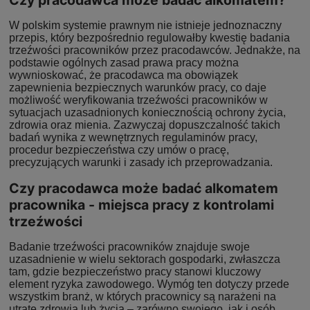
W polskim systemie prawnym nie istnieje jednoznaczny
przepis, który bezpośrednio regulowałby kwestię badania
trzeźwości pracowników przez pracodawców. Jednakże, na
podstawie ogólnych zasad prawa pracy można
wywnioskować, że pracodawca ma obowiązek
zapewnienia bezpiecznych warunków pracy, co daje
możliwość weryfikowania trzeźwości pracowników w
sytuacjach uzasadnionych koniecznością ochrony życia,
zdrowia oraz mienia. Zazwyczaj dopuszczalność takich
badań wynika z wewnętrznych regulaminów pracy,
procedur bezpieczeństwa czy umów o pracę,
precyzujących warunki i zasady ich przeprowadzania.
Czy pracodawca może badać alkomatem
pracownika - miejsca pracy z kontrolami
trzeźwości
Badanie trzeźwości pracowników znajduje swoje
uzasadnienie w wielu sektorach gospodarki, zwłaszcza
tam, gdzie bezpieczeństwo pracy stanowi kluczowy
element ryzyka zawodowego. Wymóg ten dotyczy przede
wszystkim branż, w których pracownicy są narażeni na
utratę zdrowia lub życia – zarówno swojego, jak i osób