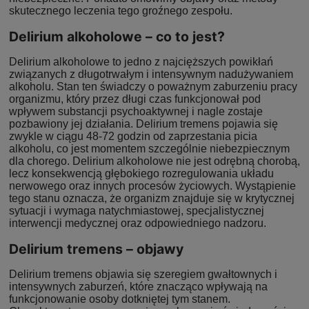
skutecznego leczenia tego groźnego zespołu.
Delirium alkoholowe – co to jest?
Delirium alkoholowe to jedno z najcięższych powikłań
związanych z długotrwałym i intensywnym nadużywaniem
alkoholu. Stan ten świadczy o poważnym zaburzeniu pracy
organizmu, który przez długi czas funkcjonował pod
wpływem substancji psychoaktywnej i nagle zostaje
pozbawiony jej działania. Delirium tremens pojawia się
zwykle w ciągu 48-72 godzin od zaprzestania picia
alkoholu, co jest momentem szczególnie niebezpiecznym
dla chorego. Delirium alkoholowe nie jest odrębną chorobą,
lecz konsekwencją głębokiego rozregulowania układu
nerwowego oraz innych procesów życiowych. Wystąpienie
tego stanu oznacza, że organizm znajduje się w krytycznej
sytuacji i wymaga natychmiastowej, specjalistycznej
interwencji medycznej oraz odpowiedniego nadzoru.
Delirium tremens – objawy
Delirium tremens objawia się szeregiem gwałtownych i
intensywnych zaburzeń, które znacząco wpływają na
funkcjonowanie osoby dotkniętej tym stanem.