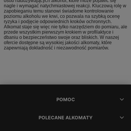
osób nadużywających alkohol, które może pojawić się
nagle i wymagać natychmiastowej reakcji. Kluczową rolę w
zapobieganiu temu stanowi świadome kontrolowanie
poziomu alkoholu we krwi, co pozwala na szybką ocenę
ryzyka i podjęcie odpowiednich kroków ochronnych.
Alkomat staje się więc nie tylko narzędziem do pomiaru, ale
przede wszystkim pierwszym krokiem w profilaktyce i
dbaniu o bezpieczeństwo swoje oraz bliskich. W naszej
ofercie dostępne są wysokiej jakości alkomaty, które
zapewniają dokładność i niezawodność pomiarów.
POMOC
POLECANE ALKOMATY