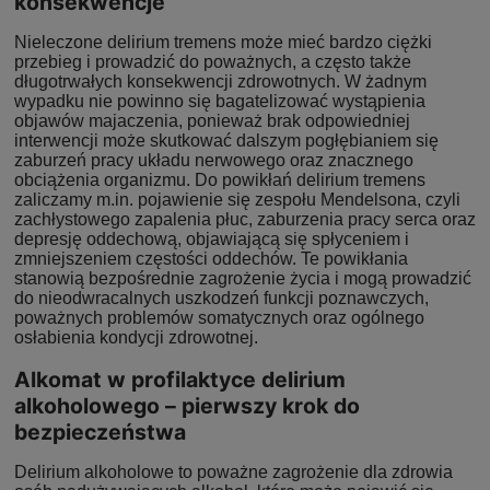
konsekwencje
Nieleczone delirium tremens może mieć bardzo ciężki
przebieg i prowadzić do poważnych, a często także
długotrwałych konsekwencji zdrowotnych. W żadnym
wypadku nie powinno się bagatelizować wystąpienia
objawów majaczenia, ponieważ brak odpowiedniej
interwencji może skutkować dalszym pogłębianiem się
zaburzeń pracy układu nerwowego oraz znacznego
obciążenia organizmu. Do powikłań delirium tremens
zaliczamy m.in. pojawienie się zespołu Mendelsona, czyli
zachłystowego zapalenia płuc, zaburzenia pracy serca oraz
depresję oddechową, objawiającą się spłyceniem i
zmniejszeniem częstości oddechów. Te powikłania
stanowią bezpośrednie zagrożenie życia i mogą prowadzić
do nieodwracalnych uszkodzeń funkcji poznawczych,
poważnych problemów somatycznych oraz ogólnego
osłabienia kondycji zdrowotnej.
Alkomat w profilaktyce delirium
alkoholowego – pierwszy krok do
bezpieczeństwa
Delirium alkoholowe to poważne zagrożenie dla zdrowia