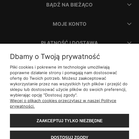
BĄDŹ NA BIEŻĄCO
MOJE KONTO
PŁATNOŚĆ I DOSTAWA
Dbamy o Twoją prywatność
INFORMACJE
Pliki cookies i pokrewne im technologie umożliwiają
poprawne działanie strony i pomagają nam dostosować
ofertę do Twoich potrzeb. Możesz zaakceptować
O NAS
wykorzystanie przez nas wszystkich tych plików i przejść do
sklepu lub dostosować użycie plików do swoich preferencji,
wybierając opcję "Dostosuj zgody".
ul.
Romana Dmowskiego 1,
50-203
Wrocław
Więcej o plikach cookies przeczytasz w naszej Polityce
Św. Filipa 23/3,
31-150
Kraków
prywatności.
ul.
Mielęckiego 10 lok 503,
40-013
Katowice
Al.
Jerozolimskie 81 lok 7.10,
02-001
Warszawa
Wały Piastowskie 1
lok. 1508,
80-855
Gdańsk
ZAAKCEPTUJ TYLKO NIEZBĘDNE
ul.
Grochowa 4,
15-423
Białystok
ul.
ul. 1-go Maja 13
lok. 2,
20-410
Lublin
ul.
Rejtana 49/6,
35-310
Rzeszów
DOSTOSUJ ZGODY