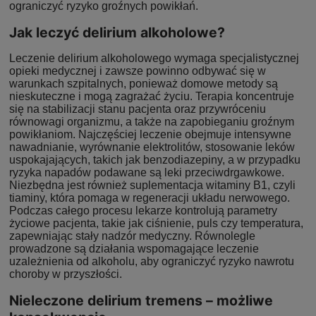
ograniczyć ryzyko groźnych powikłań.
Jak leczyć delirium alkoholowe?
Leczenie delirium alkoholowego wymaga specjalistycznej
opieki medycznej i zawsze powinno odbywać się w
warunkach szpitalnych, ponieważ domowe metody są
nieskuteczne i mogą zagrażać życiu. Terapia koncentruje
się na stabilizacji stanu pacjenta oraz przywróceniu
równowagi organizmu, a także na zapobieganiu groźnym
powikłaniom. Najczęściej leczenie obejmuje intensywne
nawadnianie, wyrównanie elektrolitów, stosowanie leków
uspokajających, takich jak benzodiazepiny, a w przypadku
ryzyka napadów podawane są leki przeciwdrgawkowe.
Niezbędna jest również suplementacja witaminy B1, czyli
tiaminy, która pomaga w regeneracji układu nerwowego.
Podczas całego procesu lekarze kontrolują parametry
życiowe pacjenta, takie jak ciśnienie, puls czy temperatura,
zapewniając stały nadzór medyczny. Równolegle
prowadzone są działania wspomagające leczenie
uzależnienia od alkoholu, aby ograniczyć ryzyko nawrotu
choroby w przyszłości.
Nieleczone delirium tremens – możliwe