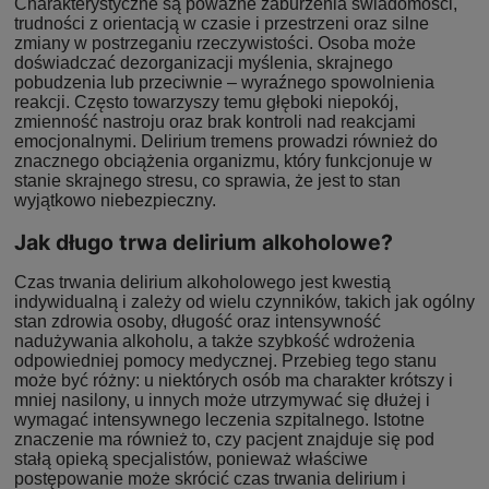
Charakterystyczne są poważne zaburzenia świadomości,
trudności z orientacją w czasie i przestrzeni oraz silne
zmiany w postrzeganiu rzeczywistości. Osoba może
doświadczać dezorganizacji myślenia, skrajnego
pobudzenia lub przeciwnie – wyraźnego spowolnienia
reakcji. Często towarzyszy temu głęboki niepokój,
zmienność nastroju oraz brak kontroli nad reakcjami
emocjonalnymi. Delirium tremens prowadzi również do
znacznego obciążenia organizmu, który funkcjonuje w
stanie skrajnego stresu, co sprawia, że jest to stan
wyjątkowo niebezpieczny.
Jak długo trwa delirium alkoholowe?
Czas trwania delirium alkoholowego jest kwestią
indywidualną i zależy od wielu czynników, takich jak ogólny
stan zdrowia osoby, długość oraz intensywność
nadużywania alkoholu, a także szybkość wdrożenia
odpowiedniej pomocy medycznej. Przebieg tego stanu
może być różny: u niektórych osób ma charakter krótszy i
mniej nasilony, u innych może utrzymywać się dłużej i
wymagać intensywnego leczenia szpitalnego. Istotne
znaczenie ma również to, czy pacjent znajduje się pod
stałą opieką specjalistów, ponieważ właściwe
postępowanie może skrócić czas trwania delirium i