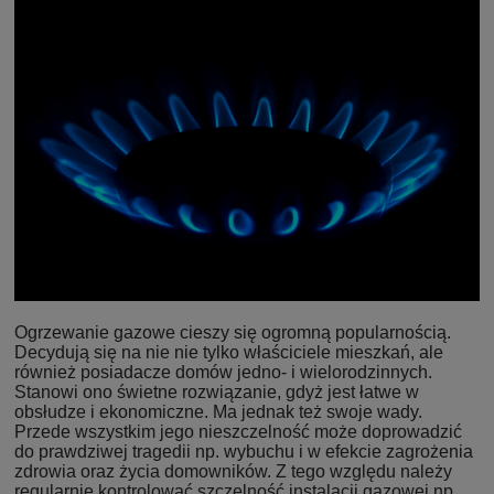
Ogrzewanie gazowe cieszy się ogromną popularnością.
Decydują się na nie nie tylko właściciele mieszkań, ale
również posiadacze domów jedno- i wielorodzinnych.
Stanowi ono świetne rozwiązanie, gdyż jest łatwe w
obsłudze i ekonomiczne. Ma jednak też swoje wady.
Przede wszystkim jego nieszczelność może doprowadzić
do prawdziwej tragedii np. wybuchu i w efekcie zagrożenia
zdrowia oraz życia domowników. Z tego względu należy
regularnie kontrolować szczelność instalacji gazowej np.