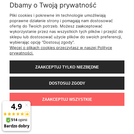
Dbamy o Twoją prywatność
INFORMACJE
Pliki cookies i pokrewne im technologie umożliwiają
poprawne działanie strony i pomagają nam dostosować
ofertę do Twoich potrzeb. Możesz zaakceptować
O NAS
wykorzystanie przez nas wszystkich tych plików i przejść do
sklepu lub dostosować użycie plików do swoich preferencji,
wybierając opcję "Dostosuj zgody".
ul.
Romana Dmowskiego 1,
50-203
Wrocław
Więcej o plikach cookies przeczytasz w naszej Polityce
Św. Filipa 23/3,
31-150
Kraków
prywatności.
ul.
Mielęckiego 10 lok 503,
40-013
Katowice
Al.
Jerozolimskie 81 lok 7.10,
02-001
Warszawa
ZAAKCEPTUJ TYLKO NIEZBĘDNE
Wały Piastowskie 1
lok. 1508,
80-855
Gdańsk
ul.
Grochowa 4,
15-423
Białystok
ul.
ul. 1-go Maja 13
lok. 2,
20-410
Lublin
DOSTOSUJ ZGODY
ul.
Rejtana 49/6,
35-310
Rzeszów
ul.
Franciszka z Asyżu 62,
93-479
Łódź
ul.
Wiertnicza 115,
02-952
Warszawa
ZAAKCEPTUJ WSZYSTKIE
al.
Bohaterów Warszawy 11b,
70-370
Szczecin
POKAŻ PEŁNĄ WERSJĘ STRONY
Sklep internetowy Shoper.pl