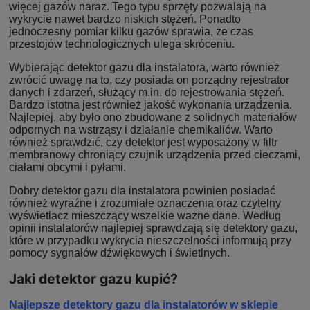
więcej gazów naraz. Tego typu sprzęty pozwalają na
wykrycie nawet bardzo niskich stężeń. Ponadto
jednoczesny pomiar kilku gazów sprawia, że czas
przestojów technologicznych ulega skróceniu.
Wybierając detektor gazu dla instalatora, warto również
zwrócić uwagę na to, czy posiada on porządny rejestrator
danych i zdarzeń, służący m.in. do rejestrowania stężeń.
Bardzo istotna jest również jakość wykonania urządzenia.
Najlepiej, aby było ono zbudowane z solidnych materiałów
odpornych na wstrząsy i działanie chemikaliów. Warto
również sprawdzić, czy detektor jest wyposażony w filtr
membranowy chroniący czujnik urządzenia przed cieczami,
ciałami obcymi i pyłami.
Dobry detektor gazu dla instalatora powinien posiadać
również wyraźne i zrozumiałe oznaczenia oraz czytelny
wyświetlacz mieszczący wszelkie ważne dane. Według
opinii instalatorów najlepiej sprawdzają się detektory gazu,
które w przypadku wykrycia nieszczelności informują przy
pomocy sygnałów dźwiękowych i świetlnych.
Jaki detektor gazu kupić?
Najlepsze detektory gazu dla instalatorów w sklepie