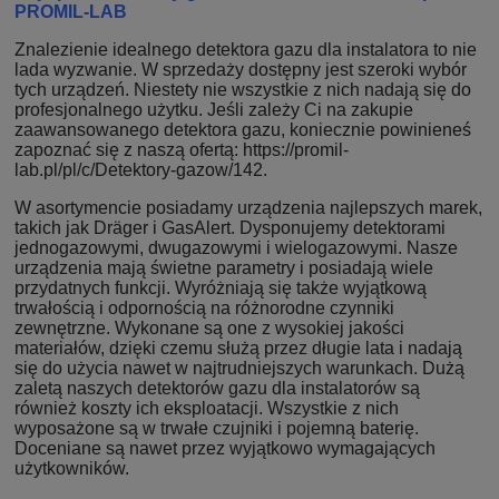
PROMIL-LAB
Znalezienie idealnego detektora gazu dla instalatora to nie
lada wyzwanie. W sprzedaży dostępny jest szeroki wybór
tych urządzeń. Niestety nie wszystkie z nich nadają się do
profesjonalnego użytku. Jeśli zależy Ci na zakupie
zaawansowanego detektora gazu, koniecznie powinieneś
zapoznać się z naszą ofertą: https://promil-
lab.pl/pl/c/Detektory-gazow/142.
W asortymencie posiadamy urządzenia najlepszych marek,
takich jak Dräger i GasAlert. Dysponujemy detektorami
jednogazowymi, dwugazowymi i wielogazowymi. Nasze
urządzenia mają świetne parametry i posiadają wiele
przydatnych funkcji. Wyróżniają się także wyjątkową
trwałością i odpornością na różnorodne czynniki
zewnętrzne. Wykonane są one z wysokiej jakości
materiałów, dzięki czemu służą przez długie lata i nadają
się do użycia nawet w najtrudniejszych warunkach. Dużą
zaletą naszych detektorów gazu dla instalatorów są
również koszty ich eksploatacji. Wszystkie z nich
wyposażone są w trwałe czujniki i pojemną baterię.
Doceniane są nawet przez wyjątkowo wymagających
użytkowników.