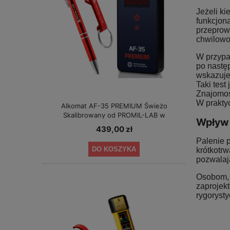
Jeżeli ki
funkcjon
przeprow
chwilowo 
W przypa
po nastę
wskazuje
Taki test
Znajomoś
W prakty
Alkomat AF-35 PREMIUM Świeżo
Skalibrowany od PROMIL-LAB w
Wpływ 
specjalnej cenie!
439,00 zł
Palenie 
DO KOSZYKA
krótkotr
pozwalaj
Osobom, 
zaprojek
rygorysty