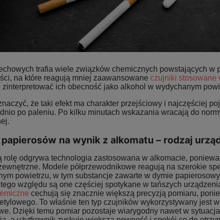
echowych trafia wiele związków chemicznych powstających w pr
ści, na które reagują mniej zaawansowane
czujniki stosowane
 zinterpretować ich obecność jako alkohol w wydychanym powi
naczyć, że taki efekt ma charakter przejściowy i najczęściej p
nio po paleniu. Po kilku minutach wskazania wracają do normy,
ej.
papierosów na wynik z alkomatu – rodzaj urzą
 rolę odgrywa technologia zastosowana w alkomacie, ponieważ
 zewnętrzne. Modele półprzewodnikowe reagują na szerokie s
ym powietrzu, w tym substancje zawarte w dymie papieroso
Z tego względu są one częściej spotykane w tańszych urządzeni
hemiczne
cechują się znacznie większą precyzją pomiaru, ponie
etylowego. To właśnie ten typ czujników wykorzystywany jest w
e. Dzięki temu pomiar pozostaje wiarygodny nawet w sytuacja
ia, a użytkownik zyskuje większą pewność i spokój co do otrz