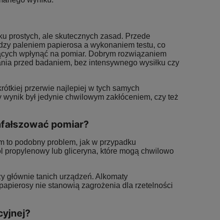
ku prostych, ale skutecznych zasad. Przede
Alkomat Elektrochemiczny AlcoFind DA-
Alkomat PRO X-5 +
zy paleniem papierosa a wykonaniem testu, co
8500E + certyfikat
okresowe kalibracj
gących wpłynąć na pomiar. Dobrym rozwiązaniem
ania przed badaniem, bez intensywnego wysiłku czy
319,00 zł
419,
Cena regularna:
349,00 zł
Cena regular
ótkiej przerwie najlepiej w tych samych
Najniższa cena:
319,00 zł
Najniższa ce
 wynik był jedynie chwilowym zakłóceniem, czy też
DO KOSZYKA
DO KO
afałszować pomiar?
em to podobny problem, jak w przypadku
ol propylenowy lub gliceryna, które mogą chwilowo
czy głównie tanich urządzeń. Alkomaty
papierosy nie stanowią zagrożenia dla rzetelności
cyjnej?