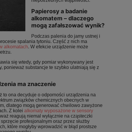
niepotrzebnych wątpliwości.
Papierosy a badanie
alkomatem – dlaczego
mogą zafałszować wynik?
Podczas palenia do jamy ustnej i
ocesie spalania tytoniu. Część z nich ma
 w alkomatach
. W efekcie urządzenie może
etrzu.
ojawia się wtedy, gdy pomiar wykonywany jest
 ponieważ substancje te szybko ulatniają się z
dzenia ma znaczenie
 to ona decyduje o odporności urządzenia na
pektrum związków chemicznych obecnych w
wym, dlatego mogą generować chwilowo zawyżone
ach. Z kolei
alkomaty wyposażone w sensory
waż reagują niemal wyłącznie na cząsteczki
 sprzęcie profesjonalnym oraz przez służby
ch, które mogłyby wprowadzić w błąd prostsze
ymanego wyniku.