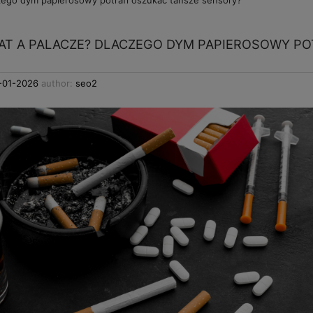
zego dym papierosowy potrafi oszukać tańsze sensory?
AT A PALACZE? DLACZEGO DYM PAPIEROSOWY PO
-01-2026
author:
seo2