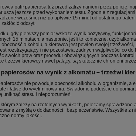
erowca palił papierosa tuż przed zatrzymaniem przez policję, 
ariusza jeszcze przed wykonaniem testu. Zgodnie z regulacjam
adzone wcześniej niż po upływie 15 minut od ostatniego palen
zakłócić odczyt.
dku, gdy pierwszy pomiar wskaże wynik pozytywny, funkcjonar
pnych 15 minutach, a następnie, jeśli to konieczne, użyć alko
 obecność alkoholu, a kierowca jest pewien swojej trzeźwości,
 jest rozstrzygający i nie pozostawia żadnych wątpliwości co do
ć swoich praw oraz procedur obowiązujących podczas kontroli 
ce trzeźwi kierowcy nawet palący, są skutecznie chronieni prz
papierosów na wynik z alkomatu – trzeźwi kie
papierosów nie powoduje obecności alkoholu w organizmie, a 
wałe i łatwe do wyeliminowania. Świadome podejście do pomiar
ą uniknąć stresu i nieporozumień.
którym zależy na rzetelnych wynikach, polecamy sprawdzone al
towane z myślą o dokładności i bezpieczeństwie. Wszystkie z n
czne normy jakości.