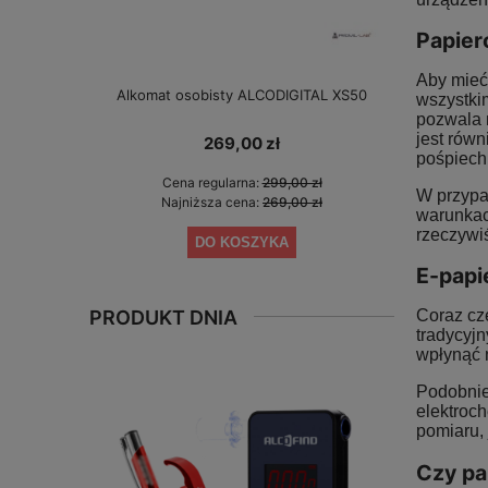
Papier
Aby mieć
Alkomat osobisty ALCODIGITAL XS50
Alkomat bez 
wszystki
gwarancji 
pozwala 
jest rów
269,00 zł
pośpiech
Cena regularna:
299,00 zł
Cen
W przypad
Najniższa cena:
269,00 zł
Najn
warunkac
rzeczywi
DO KOSZYKA
E-papi
PRODUKT DNIA
Coraz cz
tradycyjn
wpłynąć 
Podobnie 
elektroch
pomiaru, 
Czy pa