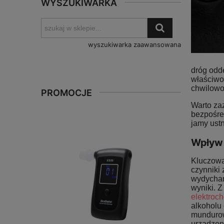
WYSZUKIWARKA
wyszukiwarka zaawansowana
dróg odd
właściwo
chwilowo
PROMOCJE
Warto zaz
bezpośred
jamy ustn
Wpływ 
Kluczową
czynniki
wydychan
wyniki. 
elektroc
alkoholu 
mundurow
urządzen