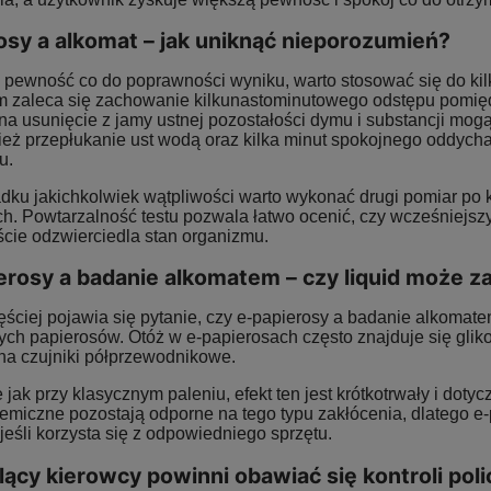
osy a alkomat – jak uniknąć nieporozumień?
 pewność co do poprawności wyniku, warto stosować się do kil
ustnika AlcoDigital ONE 2 lata
Alkomat AlcoFind Elite + kalibracje
m zaleca się zachowanie kilkunastominutowego odstępu pomięd
+ okresowe kalibracje gratis
na usunięcie z jamy ustnej pozostałości dymu i substancji mo
nież przepłukanie ust wodą oraz kilka minut spokojnego oddych
1 349,00 zł
349,00 zł
u.
a regularna:
1 479,00 zł
Cena regularna:
389,00 zł
ku jakichkolwiek wątpliwości warto wykonać drugi pomiar po kr
iższa cena:
1 349,00 zł
Najniższa cena:
349,00 zł
h. Powtarzalność testu pozwala łatwo ocenić, czy wcześniejszy
ście odzwierciedla stan organizmu.
DO KOSZYKA
DO KOSZYKA
erosy a badanie alkomatem – czy liquid może z
ęściej pojawia się pytanie, czy e-papierosy a badanie alkomat
ych papierosów. Otóż w e-papierosach często znajduje się glik
na czujniki półprzewodnikowe.
jak przy klasycznym paleniu, efekt ten jest krótkotrwały i doty
emiczne pozostają odporne na tego typu zakłócenia, dlatego e-
jeśli korzysta się z odpowiedniego sprzętu.
lący kierowcy powinni obawiać się kontroli poli