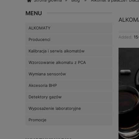
Strona główna
Blog
Alkomat a palacze? Dlac
MENU
ALKOM
ALKOMATY
Added:
15
Producenci
Kalibracja i serwis alkomatów
Wzorcowanie alkomatu z PCA
Wymiana sensorów
Akcesoria BHP
Detektory gazów
Wyposażenie laboratoryjne
Promocje