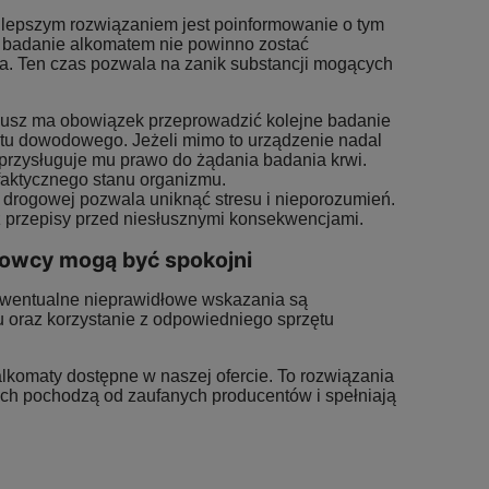
najlepszym rozwiązaniem jest poinformowanie o tym
i badanie alkomatem nie powinno zostać
ia. Ten czas pozwala na zanik substancji mogących
iusz ma obowiązek przeprowadzić kolejne badanie
matu dowodowego. Jeżeli mimo to urządzenie nadal
 przysługuje mu prawo do żądania badania krwi.
 faktycznego stanu organizmu.
drogowej pozwala uniknąć stresu i nieporozumień.
ez przepisy przed niesłusznymi konsekwencjami.
rowcy mogą być spokojni
ewentualne nieprawidłowe wskazania są
u oraz korzystanie z odpowiedniego sprzętu
komaty dostępne w naszej ofercie. To rozwiązania
ich pochodzą od zaufanych producentów i spełniają