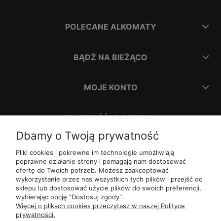
POLECANE ALKOMATY
BĄDŹ NA BIEŻĄCO
MOJE KONTO
PŁATNOŚĆ I DOSTAWA
Dbamy o Twoją prywatność
INFORMACJE
Pliki cookies i pokrewne im technologie umożliwiają
poprawne działanie strony i pomagają nam dostosować
ofertę do Twoich potrzeb. Możesz zaakceptować
O NAS
wykorzystanie przez nas wszystkich tych plików i przejść do
sklepu lub dostosować użycie plików do swoich preferencji,
wybierając opcję "Dostosuj zgody".
ul.
Romana Dmowskiego 1,
50-203
Wrocław
Więcej o plikach cookies przeczytasz w naszej Polityce
Św. Filipa 23/3,
31-150
Kraków
prywatności.
ul.
Mielęckiego 10 lok 503,
40-013
Katowice