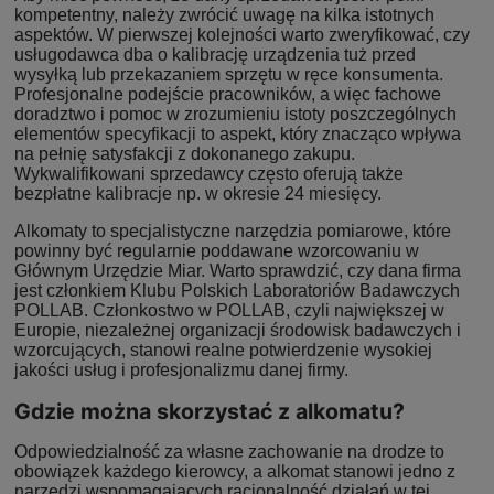
kompetentny, należy zwrócić uwagę na kilka istotnych
aspektów. W pierwszej kolejności warto zweryfikować, czy
usługodawca dba o kalibrację urządzenia tuż przed
wysyłką lub przekazaniem sprzętu w ręce konsumenta.
Profesjonalne podejście pracowników, a więc fachowe
doradztwo i pomoc w zrozumieniu istoty poszczególnych
elementów specyfikacji to aspekt, który znacząco wpływa
na pełnię satysfakcji z dokonanego zakupu.
Wykwalifikowani sprzedawcy często oferują także
bezpłatne kalibracje np. w okresie 24 miesięcy.
Alkomaty to specjalistyczne narzędzia pomiarowe, które
powinny być regularnie poddawane wzorcowaniu w
Głównym Urzędzie Miar. Warto sprawdzić, czy dana firma
jest członkiem Klubu Polskich Laboratoriów Badawczych
POLLAB. Członkostwo w POLLAB, czyli największej w
Europie, niezależnej organizacji środowisk badawczych i
wzorcujących, stanowi realne potwierdzenie wysokiej
jakości usług i profesjonalizmu danej firmy.
Gdzie można skorzystać z alkomatu?
Odpowiedzialność za własne zachowanie na drodze to
obowiązek każdego kierowcy, a alkomat stanowi jedno z
narzędzi wspomagających racjonalność działań w tej