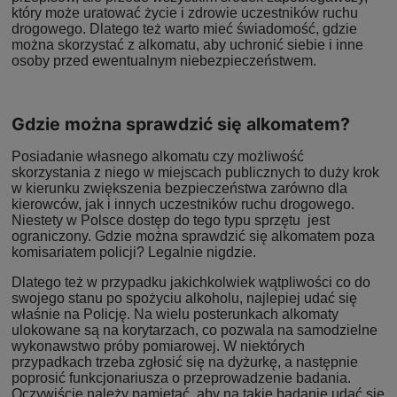
który może uratować życie i zdrowie uczestników ruchu
drogowego. Dlatego też warto mieć świadomość, gdzie
można skorzystać z alkomatu, aby uchronić siebie i inne
osoby przed ewentualnym niebezpieczeństwem.
Gdzie można sprawdzić się alkomatem?
Posiadanie własnego alkomatu czy możliwość
skorzystania z niego w miejscach publicznych to duży krok
w kierunku zwiększenia bezpieczeństwa zarówno dla
kierowców, jak i innych uczestników ruchu drogowego.
Niestety w Polsce dostęp do tego typu sprzętu
jest
ograniczony. Gdzie można sprawdzić się alkomatem poza
komisariatem policji? Legalnie nigdzie.
Dlatego też w przypadku jakichkolwiek wątpliwości co do
swojego stanu po spożyciu alkoholu, najlepiej udać się
właśnie na Policję. Na wielu posterunkach alkomaty
ulokowane są na korytarzach, co pozwala na samodzielne
wykonawstwo próby pomiarowej. W niektórych
przypadkach trzeba zgłosić się na dyżurkę, a następnie
poprosić funkcjonariusza o przeprowadzenie badania.
Oczywiście należy pamiętać, aby na takie badanie udać się