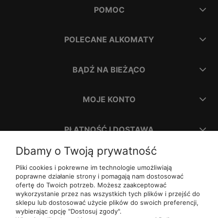
POMOC
POLECANE ALKOMATY
BĄDŹ NA BIEŻĄCO
MOJE KONTO
PŁATNOŚĆ I DOSTAWA
Dbamy o Twoją prywatność
INFORMACJE
Pliki cookies i pokrewne im technologie umożliwiają
poprawne działanie strony i pomagają nam dostosować
ofertę do Twoich potrzeb. Możesz zaakceptować
O NAS
wykorzystanie przez nas wszystkich tych plików i przejść do
sklepu lub dostosować użycie plików do swoich preferencji,
wybierając opcję "Dostosuj zgody".
ul.
Romana Dmowskiego 1,
50-203
Wrocław