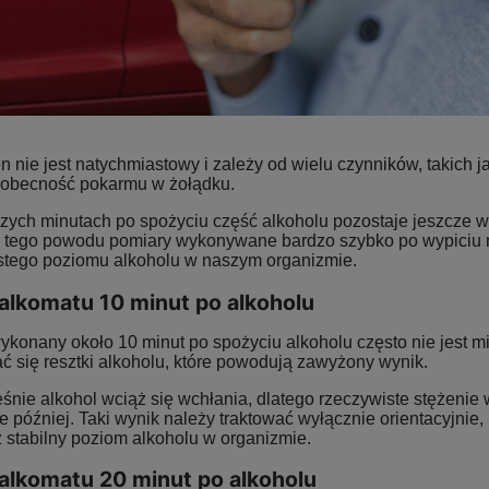
n nie jest natychmiastowy i zależy od wielu czynników, takich j
y obecność pokarmu w żołądku.
zych minutach po spożyciu część alkoholu pozostaje jeszcze w 
Z tego powodu pomiary wykonywane bardzo szybko po wypiciu 
stego poziomu alkoholu w naszym organizmie.
alkomatu 10 minut po alkoholu
ykonany około 10 minut po spożyciu alkoholu często nie jest m
ć się resztki alkoholu, które powodują zawyżony wynik.
nie alkohol wciąż się wchłania, dlatego rzeczywiste stężenie w
e później. Taki wynik należy traktować wyłącznie orientacyjnie
ż stabilny poziom alkoholu w organizmie.
alkomatu 20 minut po alkoholu