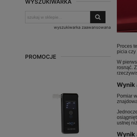
WYSZUKIWARKA
wyszukiwarka zaawansowana
Proces te
picia cz
PROMOCJE
W pierws
rosnąć. 
rzeczywi
Wynik 
Pomiar w
znajdowa
Jednocześ
osiągnięt
ustnej ni
Wynik 