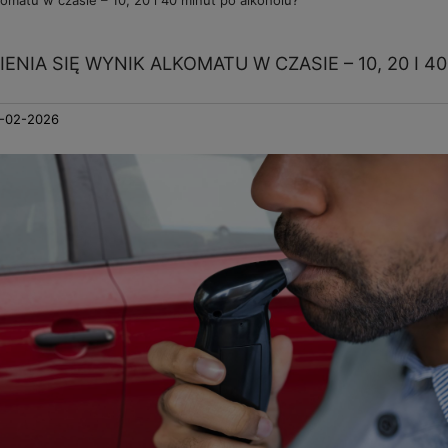
komatu w czasie – 10, 20 i 40 minut po alkoholu?
IENIA SIĘ WYNIK ALKOMATU W CZASIE – 10, 20 I 
-02-2026