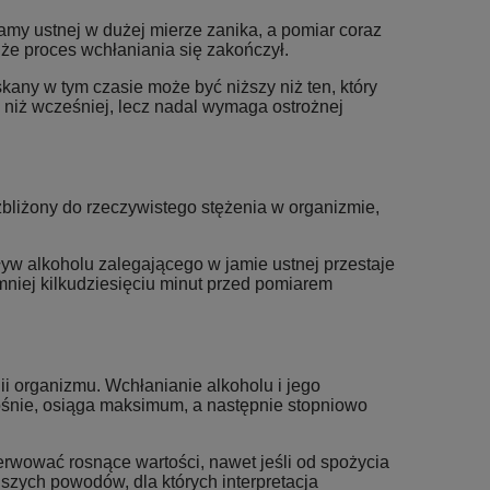
jamy ustnej w dużej mierze zanika, a pomiar coraz
 że proces wchłaniania się zakończył.
kany w tym czasie może być niższy niż ten, który
 X-3
Alkomat Alcofind PRO X-5
Alkomat bezustni
y niż wcześniej, lecz nadal wymaga ostrożnej
ALCOLIFE F9, policyj
379,00 zł
1 499
Cena regularna:
399,00 zł
Cena regularn
Najniższa cena:
379,00 zł
Najniższa ce
zbliżony do rzeczywistego stężenia w organizmie,
DO KOSZYKA
DO KO
w alkoholu zalegającego w jamie ustnej przestaje
mniej kilkudziesięciu minut przed pomiarem
ii organizmu. Wchłanianie alkoholu i jego
rośnie, osiąga maksimum, a następnie stopniowo
rwować rosnące wartości, nawet jeśli od spożycia
ejszych powodów, dla których interpretacja