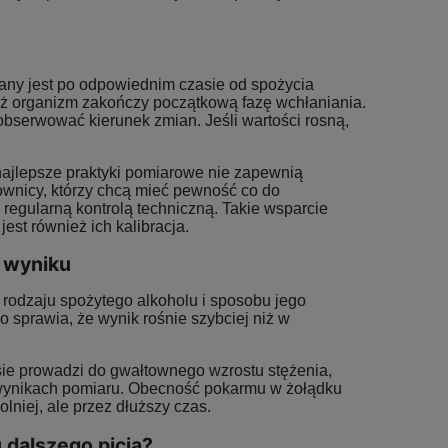
any jest po odpowiednim czasie od spożycia
 aż organizm zakończy początkową fazę wchłaniania.
bserwować kierunek zmian. Jeśli wartości rosną,
 najlepsze praktyki pomiarowe nie zapewnią
kownicy, którzy chcą mieć pewność co do
regularną kontrolą techniczną. Takie wsparcie
st również ich kalibracja.
n wyniku
 rodzaju spożytego alkoholu i sposobu jego
sprawia, że wynik rośnie szybciej niż w
ie prowadzi do gwałtownego wzrostu stężenia,
wynikach pomiaru. Obecność pokarmu w żołądku
niej, ale przez dłuższy czas.
 dalszego picia?