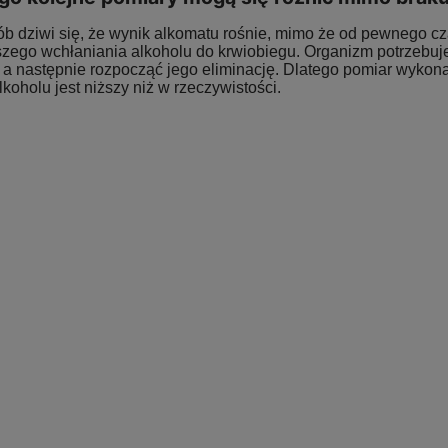
b dziwi się, że wynik alkomatu rośnie, mimo że od pewnego cza
lszego wchłaniania alkoholu do krwiobiegu. Organizm potrzebu
, a następnie rozpocząć jego eliminację. Dlatego pomiar wyko
koholu jest niższy niż w rzeczywistości.