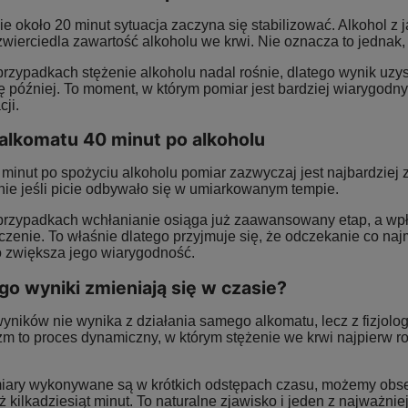
e około 20 minut sytuacja zaczyna się stabilizować. Alkohol z 
zwierciedla zawartość alkoholu we krwi. Nie oznacza to jednak,
rzypadkach stężenie alkoholu nadal rośnie, dlatego wynik uzys
ektrochemiczny AlcoFind DA-
Alkomat elektrochemiczny AlcoFind PRO
ę później. To moment, w którym pomiar jest bardziej wiarygodn
8500E
cji.
319,00 zł
319,00 zł
alkomatu 40 minut po alkoholu
a regularna:
349,00 zł
Cena regularna:
329,00 zł
niższa cena:
319,00 zł
Najniższa cena:
319,00 zł
minut po spożyciu alkoholu pomiar zazwyczaj jest najbardziej 
nie jeśli picie odbywało się w umiarkowanym tempie.
DO KOSZYKA
DO KOSZYKA
przypadkach wchłanianie osiąga już zaawansowany etap, a wpły
zenie. To właśnie dlatego przyjmuje się, że odczekanie co naj
 zwiększa jego wiarygodność.
go wyniki zmieniają się w czasie?
ników nie wynika z działania samego alkomatu, lecz z fizjolog
zm to proces dynamiczny, w którym stężenie we krwi najpierw 
miary wykonywane są w krótkich odstępach czasu, możemy obse
ż kilkadziesiąt minut. To naturalne zjawisko i jeden z najważni