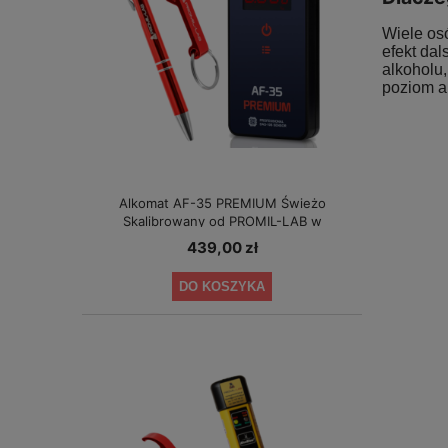
Wiele osó
efekt da
alkoholu
poziom al
Alkomat AF-35 PREMIUM Świeżo
Skalibrowany od PROMIL-LAB w
specjalnej cenie!
439,00 zł
DO KOSZYKA