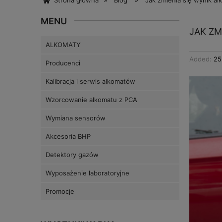
Strona główna
Blog
Jak zmienia się wynik al
MENU
JAK ZM
ALKOMATY
Added:
25
Producenci
Kalibracja i serwis alkomatów
Wzorcowanie alkomatu z PCA
Wymiana sensorów
Akcesoria BHP
Detektory gazów
Wyposażenie laboratoryjne
Promocje