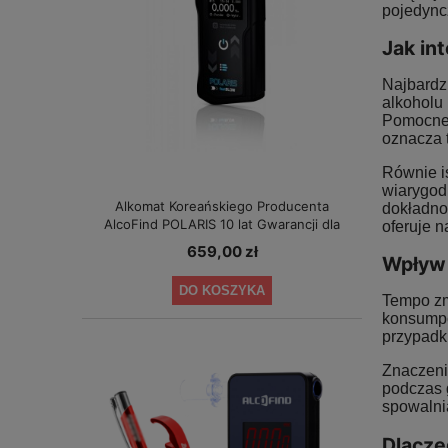
pojedync
Jak in
Najbardz
alkoholu
Pomocne 
oznacza t
Równie is
wiarygod
Alkomat Koreańskiego Producenta
dokładnoś
AlcoFind POLARIS 10 lat Gwarancji dla
oferuje 
Małych Firm
659,00 zł
Wpływ 
DO KOSZYKA
Tempo zm
konsumpc
przypadk
Znaczeni
podczas 
spowalnia
Dlacze