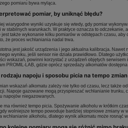
zego pomiaru bywa myląca.
terpretować pomiar, by uniknąć błędu?
iej wiarygodne wyniki uzyskuje się wtedy, gdy pomiar wykonyw
 i w stabilnych warunkach. W praktyce oznacza to odczekanie,
jest także wykonanie kilku pomiarów w odstępach czasu, aby o
o, że proces wchłaniania nadal trwa.
totna jest jakość urządzenia i jego aktualna kalibracja. Nawet
nego wyniku, jeśli sensor nie działa prawidłowo. Dlatego użyt
ci wskazań, powinni korzystać z urządzeń objętych serwisem i 
nam PROMIL-LAB, gdzie oprócz sprzedaży alkomatów dostępna je
rodzaju napoju i sposobu picia na tempo zmia
ian wskazań alkomatu zależy nie tylko od czasu, lecz także od
ji. Napoje gazowane mogą przyspieszać wchłanianie trunku, co 
u napojów niegazowanych.
e ma również tempo picia. Spożywanie alkoholu w krótkim czas
gdy wolniejsze tempo powoduje bardziej stopniowe zmiany w 
 wchłanianie alkoholu, dlatego wynik alkomatu może rosnąć wol
go kolejne pomiary mogą się różnić mimo braku