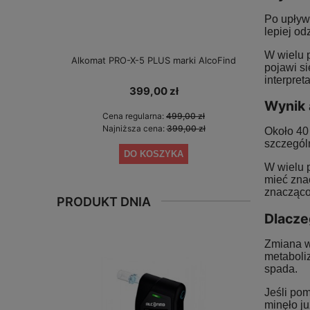
Po upływi
lepiej od
W wielu p
Alkomat PRO-X-5 PLUS marki AlcoFind
Alkomat El
pojawi si
interpreta
399,00 zł
Wynik 
Cena regularna:
499,00 zł
Cen
Najniższa cena:
399,00 zł
Naj
Około 40 
szczegól
DO KOSZYKA
W wielu 
mieć znac
znacząco
PRODUKT DNIA
Dlacze
Zmiana wy
metaboli
spada.
Jeśli po
minęło ju