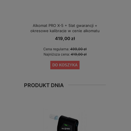
Alkomat PRO X-5 + 5lat gwarancji +
Alkomat A
okresowe kalibracje w cenie alkomatu
419,00 zł
Cena regularna:
499,00 zł
Cen
Najniższa cena:
419,00 zł
Naj
DO KOSZYKA
PRODUKT DNIA