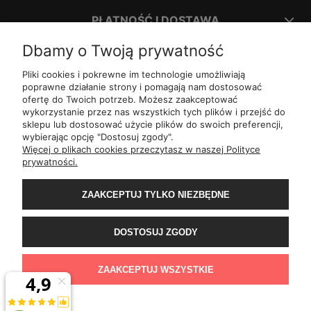
PŁATNOŚĆ I DOSTAWA
Dbamy o Twoją prywatność
INFORMACJE
Pliki cookies i pokrewne im technologie umożliwiają
poprawne działanie strony i pomagają nam dostosować
ofertę do Twoich potrzeb. Możesz zaakceptować
O NAS
wykorzystanie przez nas wszystkich tych plików i przejść do
sklepu lub dostosować użycie plików do swoich preferencji,
wybierając opcję "Dostosuj zgody".
ul.
Romana Dmowskiego 1,
50-203
Wrocław
Więcej o plikach cookies przeczytasz w naszej Polityce
Św. Filipa 23/3,
31-150
Kraków
prywatności.
ul.
Mielęckiego 10 lok 503,
40-013
Katowice
Al.
Jerozolimskie 81 lok 7.10,
02-001
Warszawa
Wały Piastowskie 1
lok. 1508,
80-855
Gdańsk
ZAAKCEPTUJ TYLKO NIEZBĘDNE
ul.
Grochowa 4,
15-423
Białystok
ul.
ul. 1-go Maja 13
lok. 2,
20-410
Lublin
ul.
Rejtana 49/6,
35-310
Rzeszów
DOSTOSUJ ZGODY
ul.
Franciszka z Asyżu 62,
93-479
Łódź
ul.
Wiertnicza 115,
02-952
Warszawa
al.
Bohaterów Warszawy 11b,
70-370
Szczecin
ZAAKCEPTUJ WSZYSTKIE