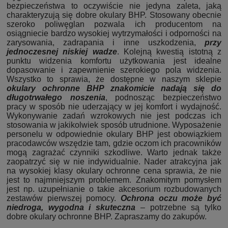
bezpieczeństwa to oczywiście nie jedyna zaleta, jaką
charakteryzują się dobre okulary BHP. Stosowany obecnie
szeroko poliwęglan pozwala ich producentom na
osiągniecie bardzo wysokiej wytrzymałości i odporności na
zarysowania, zadrapania i inne uszkodzenia,
przy
jednoczesnej niskiej wadze
. Kolejną kwestią istotną z
punktu widzenia komfortu użytkowania jest idealne
dopasowanie i zapewnienie szerokiego pola widzenia.
Wszystko to sprawia, że dostępne w naszym sklepie
okulary ochronne BHP znakomicie nadają się do
długotrwałego noszenia
, podnosząc bezpieczeństwo
pracy w sposób nie uderzający w jej komfort i wydajność.
Wykonywanie zadań wzrokowych nie jest podczas ich
stosowania w jakikolwiek sposób utrudnione. Wyposażenie
personelu w odpowiednie okulary BHP jest obowiązkiem
pracodawców wszędzie tam, gdzie oczom ich pracowników
mogą zagrażać czynniki szkodliwe. Warto jednak także
zaopatrzyć się w nie indywidualnie. Nader atrakcyjna jak
na wysokiej klasy okulary ochronne cena sprawia, że nie
jest to najmniejszym problemem. Znakomitym pomysłem
jest np. uzupełnianie o takie akcesorium rozbudowanych
zestawów pierwszej pomocy.
Ochrona oczu może być
niedroga, wygodna i skuteczna
– potrzebne są tylko
dobre okulary ochronne BHP. Zapraszamy do zakupów.