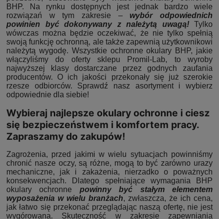
BHP. Na rynku dostępnych jest jednak bardzo wiele
rozwiązań w tym zakresie –
wybór odpowiednich
powinien być dokonywany z należytą uwagą!
Tylko
wówczas można będzie oczekiwać, że nie tylko spełnią
swoją funkcję ochronną, ale także zapewnią użytkownikowi
należytą wygodę. Wszystkie ochronne okulary BHP, jakie
włączyliśmy do oferty sklepu Promil-Lab, to wyroby
najwyższej klasy dostarczane przez godnych zaufania
producentów. O ich jakości przekonały się już szerokie
rzesze odbiorców. Sprawdź nasz asortyment i wybierz
odpowiednie dla siebie!
Wybieraj najlepsze okulary ochronne i ciesz
się bezpieczeństwem i komfortem pracy.
Zapraszamy do zakupów!
Zagrożenia, przed jakimi w wielu sytuacjach powinniśmy
chronić nasze oczy, są różne, mogą to być zarówno urazy
mechaniczne, jak i zakażenia, nierzadko o poważnych
konsekwencjach. Dlatego spełniające wymagania BHP
okulary ochronne
powinny być stałym elementem
wyposażenia w wielu branżach
, zwłaszcza, że ich cena,
jak łatwo się przekonać przeglądając naszą ofertę, nie jest
wygórowana. Skuteczność w zakresie zapewniania