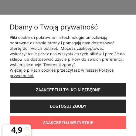
Dbamy o Twoją prywatność
Pliki cookies i pokrewne im technologie umożliwiają
POMOC
POLECANE
BĄDŹ NA
MOJE
poprawne działanie strony i pomagają nam dostosować
ALKOMATY
BIEŻĄCO
ofertę do Twoich potrzeb. Możesz zaakceptować
wykorzystanie przez nas wszystkich tych plików i przejść do
sklepu lub dostosować użycie plików do swoich preferencji,
wybierając opcję "Dostosuj zgody".
ul.
Romana Dmowsk
Więcej o plikach cookies przeczytasz w naszej Polityce
Św. Filipa 2
prywatności.
ul.
Mielęckiego 10 
Al.
Jerozolimskie 81 
Wały Piastowskie 1
ZAAKCEPTUJ TYLKO NIEZBĘDNE
ul.
Grochowa
ul.
ul. 1-go Maja
ul.
Rejtana 49
DOSTOSUJ ZGODY
ul.
Franciszka z
ul.
Wiertnicza 1
al.
Bohaterów Wars
ZAAKCEPTUJ WSZYSTKIE